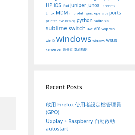
HP
iOS
juniper
junos
IPad
librenms
MDM
ports
Linux
microbit
nginx
opensips
python
printer
pve.xcp-ng
radius
sip
sublime
switch
vm
uwf
voip
win
windows
wsus
win10
winsows
xenserver
新分頁
群組原則
Recent Posts
啟用 Firefox 使用者設定檔管理員
(GPO)
Uxplay + Raspberry 自動啟動
autostart