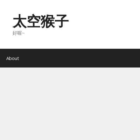
Skip
to
太空猴子
content
好喔~
About