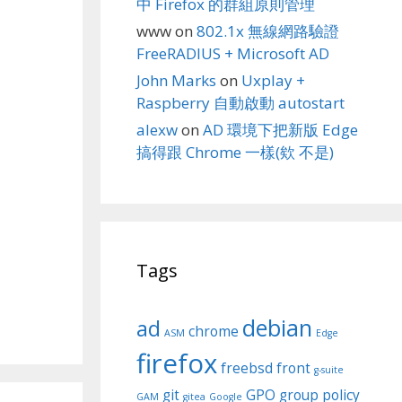
中 Firefox 的群組原則管理
www
on
802.1x 無線網路驗證
FreeRADIUS + Microsoft AD
John Marks
on
Uxplay +
Raspberry 自動啟動 autostart
alexw
on
AD 環境下把新版 Edge
搞得跟 Chrome 一樣(欸 不是)
Tags
debian
ad
chrome
ASM
Edge
firefox
freebsd
front
g-suite
git
GPO
group policy
GAM
gitea
Google