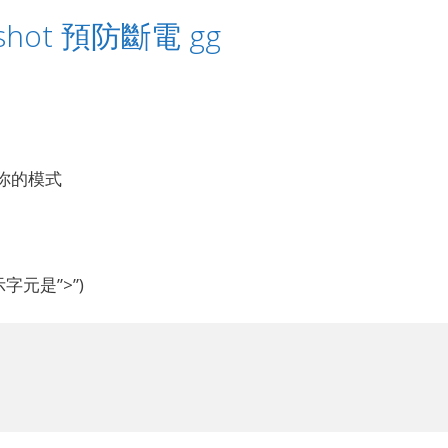
apshot 預防斷電 gg
擇你的模式
提示字元是”>”)