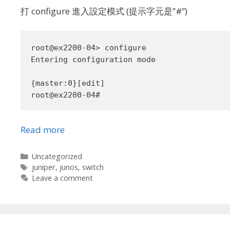
打 configure 進入設定模式 (提示字元是”#”)
root@ex2200-04> configure

Entering configuration mode

{master:0}[edit]

Read more
Categories
Uncategorized
Tags
juniper
,
junos
,
switch
Leave a comment