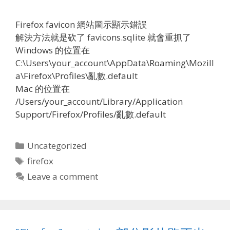
Firefox favicon 網站圖示顯示錯誤
解決方法就是砍了 favicons.sqlite 就會重抓了
Windows 的位置在
C:\Users\your_account\AppData\Roaming\Mozill
a\Firefox\Profiles\亂數.default
Mac 的位置在
/Users/your_account/Library/Application
Support/Firefox/Profiles/亂數.default
Categories
Uncategorized
Tags
firefox
Leave a comment