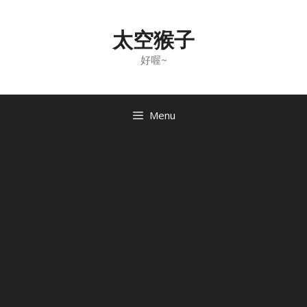
Skip
to
太空猴子
content
好喔~
Menu