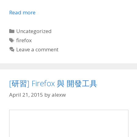
Read more
Categories
Uncategorized
Tags
firefox
Leave a comment
[研習] Firefox 與 開發工具
April 21, 2015
by
alexw