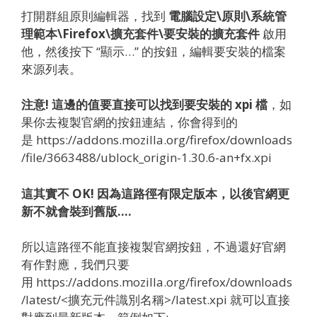
打開群組原則編輯器，找到
電腦設定\原則\系統管
理範本\Firefox\擴充套件\要安裝的擴充套件
啟用
他，然後按下 “顯示…” 的按鈕，編輯要安裝的檔案
來源列表。
注意! 這邊的值要直接可以找到要安裝的 xpi 檔
，如
果你去複製官網的按鈕連結，你會得到的
是 https://addons.mozilla.org/firefox/downloads
/file/3663488/ublock_origin-1.30.6-an+fx.xpi
這其實不 OK! 因為這路徑有限定版本，以後官網更
新不就會裝到舊版….
所以這路徑不能直接複製官網按鈕，不過還好官網
有作對應，我們只要
用 https://addons.mozilla.org/firefox/downloads
/latest/<擴充元件識別名稱>/latest.xpi 就可以直接