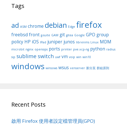
Tags
firefox
debian
ad
chrome
ASM
Edge
freebsd
front
git
GPO
group
g-suite
GAM
gitea
Google
policy
HP
iOS
juniper
junos
MDM
IPad
librenms
Linux
ports
python
microbit
nginx
opensips
printer
pve.xcp-ng
radius
sublime
switch
vm
sip
uwf
voip
win
win10
windows
wsus
winsows
xenserver
新分頁
群組原則
Recent Posts
啟用 Firefox 使用者設定檔管理員(GPO)