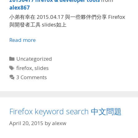
alex867
小弟有幸在 2015.04.17 與一些夥伴們分享 Firefox
與開發者工具 slides如上
Read more
Categories
Uncategorized
Tags
firefox
,
slides
3 Comments
Firefox keyword search 中文問題
April 20, 2015
by
alexw