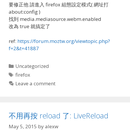
要修正他 請進入 firefox 組態設定模式( 網址打
about:config )
找到 media.mediasource.webm.enabled
改為 true 就搞定了
ref:
https://forum.moztw.org/viewtopic.php?
f=2&t=41887
Categories
Uncategorized
Tags
firefox
Leave a comment
不用再按 reload 了: LiveReload
May 5, 2015
by
alexw