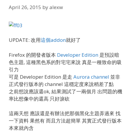
April 26, 2015
by
alexw
UPDATE: 改用
這個addon
就好了
Firefox 的開發者版本
Developer Edition
是預設暗
色主題, 這種黑色系的對宅宅來說 真是一種致命的吸
引力
可是 Developer Edition 是走
Aurora channel
並非
正式發行版本的 channel 這穩定度來說稍差了點
之前想說應該還ok, 結果測試了一兩個月 出問題的機
率比想像中的還高 只好淚砍
這兩天想 應該還是有辦法把那個黑化主題弄過來 找
一下資料 果然有 而且方法超簡單 其實正式發行版本
本來就內含