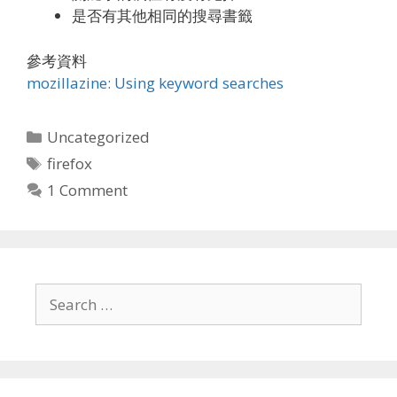
是否有其他相同的搜尋書籤
參考資料
mozillazine: Using keyword searches
Categories
Uncategorized
Tags
firefox
1 Comment
Search
for: