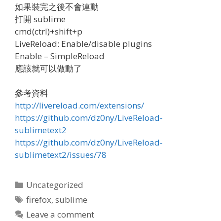
如果裝完之後不會連動
打開 sublime
cmd(ctrl)+shift+p
LiveReload: Enable/disable plugins
Enable – SimpleReload
應該就可以做動了
參考資料
http://livereload.com/extensions/
https://github.com/dz0ny/LiveReload-
sublimetext2
https://github.com/dz0ny/LiveReload-
sublimetext2/issues/78
Categories
Uncategorized
Tags
firefox
,
sublime
Leave a comment