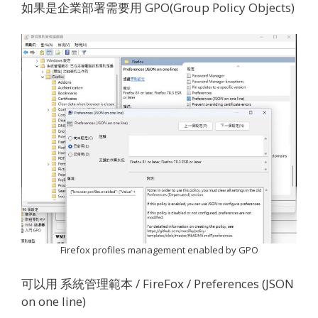
如果是企業部署需要用 GPO(Group Policy Objects)
Firefox profiles management enabled by GPO
可以用 系統管理範本 / FireFox / Preferences (JSON
on one line)