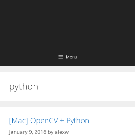
Menu
python
[Mac] OpenCV + Python
January 9, 2016
by
alexw