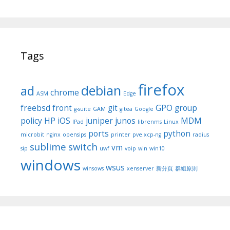
Tags
firefox
debian
ad
chrome
ASM
Edge
freebsd
front
git
GPO
group
g-suite
GAM
gitea
Google
policy
HP
iOS
juniper
junos
MDM
IPad
librenms
Linux
ports
python
microbit
nginx
opensips
printer
pve.xcp-ng
radius
sublime
switch
vm
sip
uwf
voip
win
win10
windows
wsus
winsows
xenserver
新分頁
群組原則