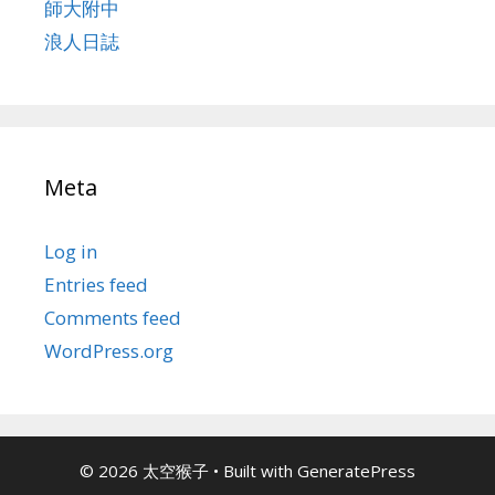
師大附中
浪人日誌
Meta
Log in
Entries feed
Comments feed
WordPress.org
© 2026 太空猴子
• Built with
GeneratePress