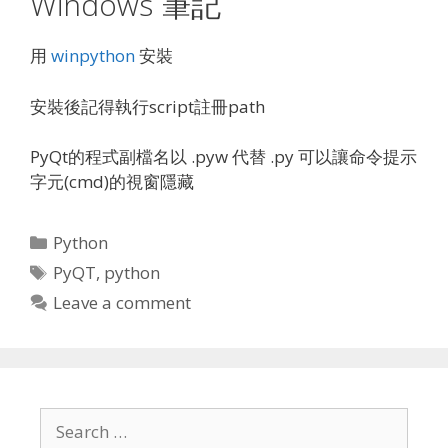
Windows 筆記
用
winpython
安裝
安裝後記得執行script註冊path
PyQt的程式副檔名以 .pyw 代替 .py 可以讓命令提示
字元(cmd)的視窗隱藏
Categories
Python
Tags
PyQT
,
python
Leave a comment
Search
for: