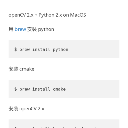
openCV 2.x + Python 2.x on MacOS
用
brew
安裝 python
安裝 cmake
安裝 openCV 2.x