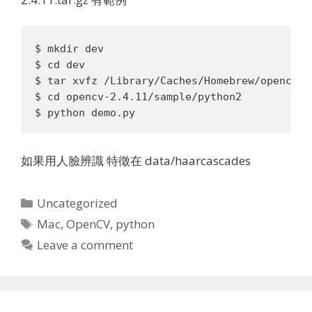
$ mkdir dev

$ cd dev

$ tar xvfz /Library/Caches/Homebrew/opencv-2.
$ cd opencv-2.4.11/sample/python2

如果用人臉辨識 特徵在 data/haarcascades
Categories
Uncategorized
Tags
Mac
,
OpenCV
,
python
Leave a comment