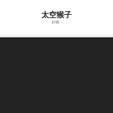
Skip
to
太空猴子
content
好喔~