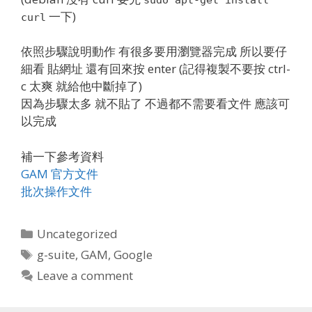
一下)
curl
依照步驟說明動作 有很多要用瀏覽器完成 所以要仔
細看 貼網址 還有回來按 enter (記得複製不要按 ctrl-
c 太爽 就給他中斷掉了)
因為步驟太多 就不貼了 不過都不需要看文件 應該可
以完成
補一下參考資料
GAM 官方文件
批次操作文件
Categories
Uncategorized
Tags
g-suite
,
GAM
,
Google
Leave a comment