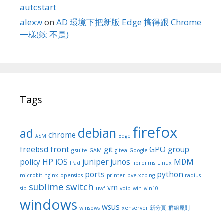
autostart
alexw
on
AD 環境下把新版 Edge 搞得跟 Chrome
一樣(欸 不是)
Tags
firefox
debian
ad
chrome
ASM
Edge
freebsd
front
git
GPO
group
g-suite
GAM
gitea
Google
policy
HP
iOS
juniper
junos
MDM
IPad
librenms
Linux
ports
python
microbit
nginx
opensips
printer
pve.xcp-ng
radius
sublime
switch
vm
sip
uwf
voip
win
win10
windows
wsus
winsows
xenserver
新分頁
群組原則