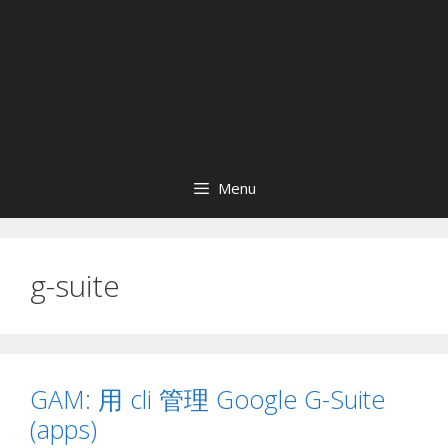
Menu
g-suite
GAM: 用 cli 管理 Google G-Suite
(apps)