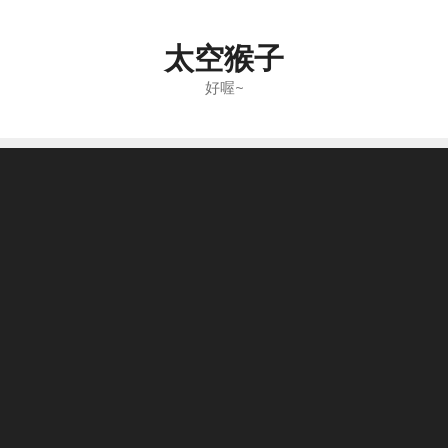
Skip
to
太空猴子
content
好喔~