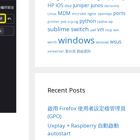
HP
iOS
juniper
junos
IPad
librenms
MDM
ports
Linux
microbit
nginx
opensips
python
printer
pve.xcp-ng
radius
sip
sublime
switch
vm
uwf
voip
win
windows
wsus
win10
winsows
xenserver
新分頁
群組原則
Recent Posts
啟用 Firefox 使用者設定檔管理員
(GPO)
Uxplay + Raspberry 自動啟動
autostart