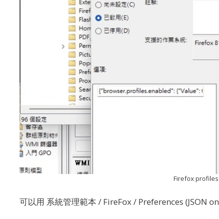
Firefox profil
可以用 系統管理範本 / FireFox / Preferences (JSON on o