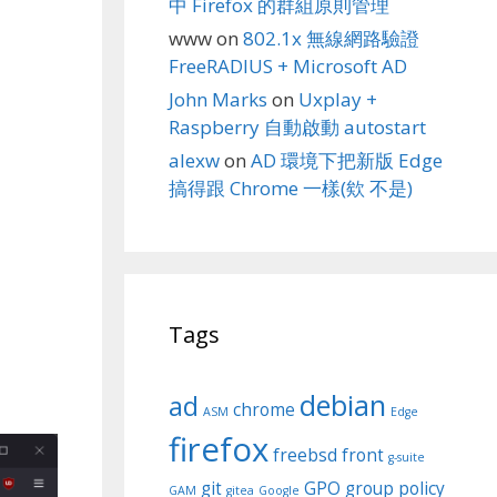
中 Firefox 的群組原則管理
www
on
802.1x 無線網路驗證
FreeRADIUS + Microsoft AD
John Marks
on
Uxplay +
Raspberry 自動啟動 autostart
alexw
on
AD 環境下把新版 Edge
搞得跟 Chrome 一樣(欸 不是)
Tags
debian
ad
chrome
ASM
Edge
firefox
freebsd
front
g-suite
git
GPO
group policy
GAM
gitea
Google