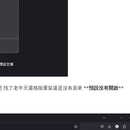
nt，但是 找了老半天還移除重裝還是沒有原來 **
預設沒有開啟
**