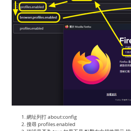
網址列打 about:config
搜尋 profiles.enabled