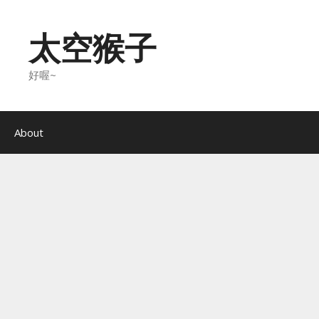
Skip
to
太空猴子
content
好喔~
About