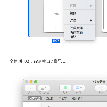
全選(⌘+A)，右鍵 輸出 / 資訊 …