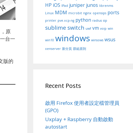
HP
iOS
juniper
junos
IPad
librenms
MDM
ports
Linux
microbit
nginx
opensips
python
printer
pve.xcp-ng
radius
sip
sublime
switch
vm
uwf
voip
win
” ，原
windows
新一台一
wsus
win10
winsows
xenserver
新分頁
群組原則
文版的
Recent Posts
啟用 Firefox 使用者設定檔管理員
(GPO)
Uxplay + Raspberry 自動啟動
autostart