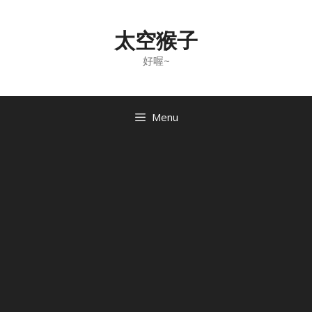
Skip
to
太空猴子
content
好喔~
Menu