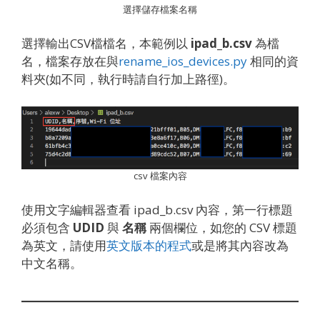
選擇儲存檔案名稱
選擇輸出CSV檔檔名，本範例以
ipad_b.csv
為檔
名，檔案存放在與
rename_ios_devices.py
相同的資
料夾(如不同，執行時請自行加上路徑)。
csv 檔案內容
使用文字編輯器查看 ipad_b.csv 內容，第一行標題
必須包含
UDID
與
名稱
兩個欄位，如您的 CSV 標題
為英文，請使用
英文版本的程式
或是將其內容改為
中文名稱。