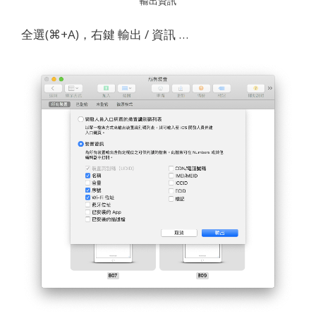
輸出資訊
全選(⌘+A)，右鍵 輸出 / 資訊 …