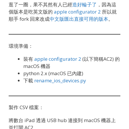
逛了一圈，果不其然有人已經
造好輪子了
，因為這
個版本是吃英文版的
apple configurator 2
所以就
順手 fork 回來改成
中文版匯出直接可用的版本
。
環境準備：
裝有
apple configurator 2
(以下簡稱AC2) 的
macOS 機器
python 2.x (macOS 已內建)
下載
rename_ios_devices.py
製作 CSV 檔案：
將數台 iPad 透過 USB hub 連接到 macOS 機器上
並打開 AC2