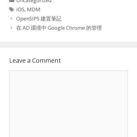
Uncategorized
Tags
iOS
,
MDM
OpenSIPS 建置筆記
在 AD 環境中 Google Chrome 的管理
Leave a Comment
Comment