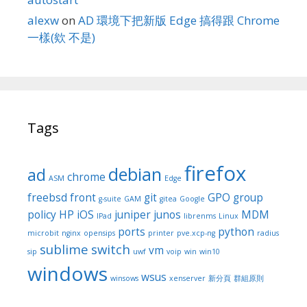
alexw
on
AD 環境下把新版 Edge 搞得跟 Chrome
一樣(欸 不是)
Tags
firefox
debian
ad
chrome
ASM
Edge
freebsd
front
git
GPO
group
g-suite
GAM
gitea
Google
policy
HP
iOS
juniper
junos
MDM
IPad
librenms
Linux
ports
python
microbit
nginx
opensips
printer
pve.xcp-ng
radius
sublime
switch
vm
sip
uwf
voip
win
win10
windows
wsus
winsows
xenserver
新分頁
群組原則