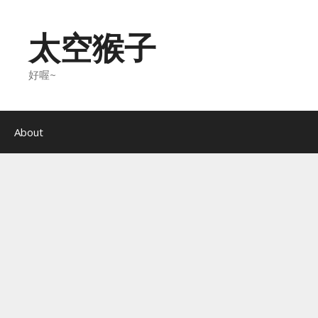
Skip
to
太空猴子
content
好喔~
About