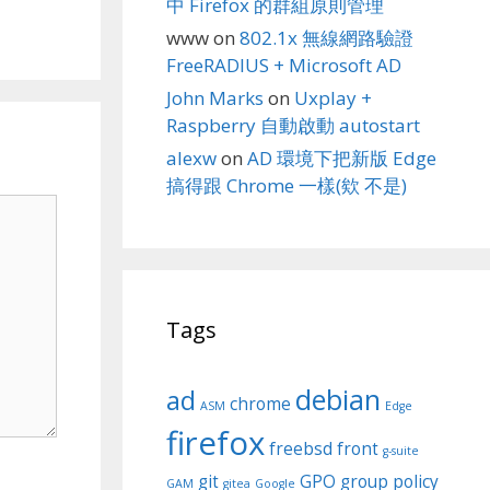
中 Firefox 的群組原則管理
www
on
802.1x 無線網路驗證
FreeRADIUS + Microsoft AD
John Marks
on
Uxplay +
Raspberry 自動啟動 autostart
alexw
on
AD 環境下把新版 Edge
搞得跟 Chrome 一樣(欸 不是)
Tags
debian
ad
chrome
ASM
Edge
firefox
freebsd
front
g-suite
git
GPO
group policy
GAM
gitea
Google