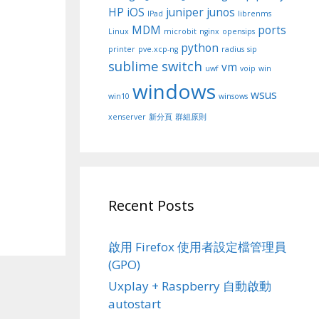
HP
iOS
juniper
junos
IPad
librenms
MDM
ports
Linux
microbit
nginx
opensips
python
printer
pve.xcp-ng
radius
sip
sublime
switch
vm
uwf
voip
win
windows
wsus
win10
winsows
xenserver
新分頁
群組原則
Recent Posts
啟用 Firefox 使用者設定檔管理員
(GPO)
Uxplay + Raspberry 自動啟動
autostart