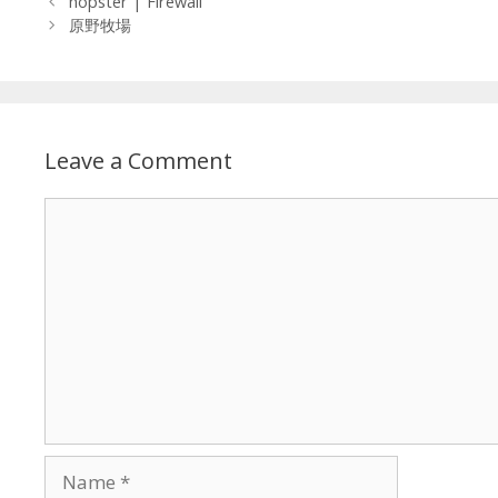
hopster | Firewall
原野牧場
Leave a Comment
Comment
Name