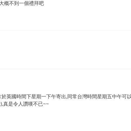
大概不到一個禮拜吧
方於英國時間下星期一下午寄出,同常台灣時間星期五中午可
,真是令人讚嘆不已~~