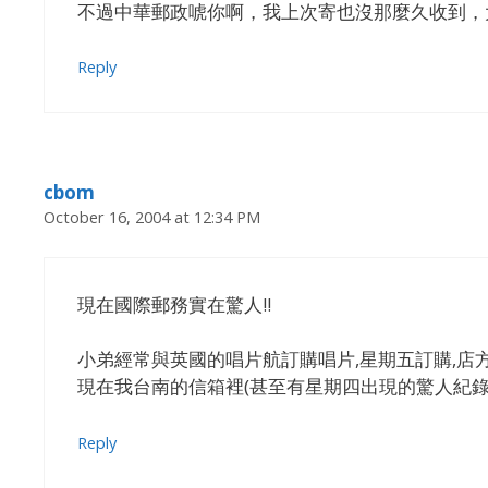
不過中華郵政唬你啊，我上次寄也沒那麼久收到，
Reply
cbom
October 16, 2004 at 12:34 PM
現在國際郵務實在驚人!!
小弟經常與英國的唱片航訂購唱片,星期五訂購,店
現在我台南的信箱裡(甚至有星期四出現的驚人紀錄)
Reply