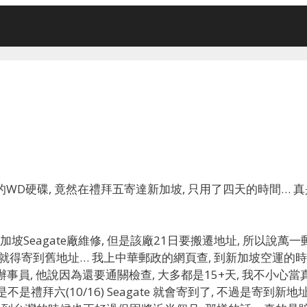
的WD硬碟, 竟然在禮拜五寄達新加坡, 只用了四天的時間… 
eagate廠維修, 但是該廠21日要搬遷地址, 所以說萬一
有就得寄到舊地址… 我上中華郵政的網頁查, 到新加坡空運的
事員, 他說因為還要通關檢查, 大多都是15+天, 我不小心當真
禮拜六(10/16) Seagate 就會寄到了, 不過是寄到新地址