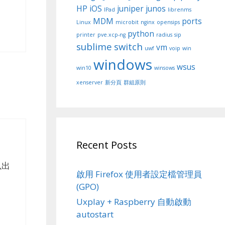
HP
iOS
juniper
junos
IPad
librenms
MDM
ports
Linux
microbit
nginx
opensips
python
printer
pve.xcp-ng
radius
sip
sublime
switch
vm
uwf
voip
win
windows
wsus
win10
winsows
xenserver
新分頁
群組原則
Recent Posts
以出
啟用 Firefox 使用者設定檔管理員
(GPO)
Uxplay + Raspberry 自動啟動
autostart