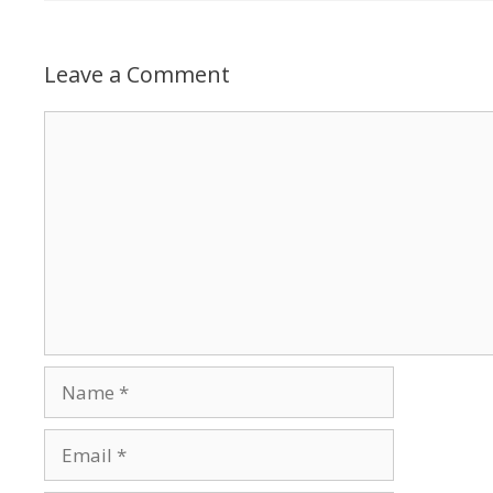
Leave a Comment
Comment
Name
Email