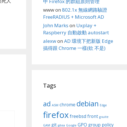
賠死人
中 Firefox 的群組原則管理
www
on
802.1x 無線網路驗證
FreeRADIUS + Microsoft AD
John Marks
on
Uxplay +
Raspberry 自動啟動 autostart
alexw
on
AD 環境下把新版 Edge
搞得跟 Chrome 一樣(欸 不是)
Tags
debian
ad
chrome
ASM
Edge
firefox
freebsd
front
g-suite
git
GPO
group policy
GAM
gitea
Google