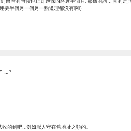
台灣, 到台灣的時候也正好過保固將近半個月, 那樣的話… 真的是
空運要半個月一個月一點道理都沒有啊!)
了~”
辦法收的到吧…例如派人守在舊地址之類的。