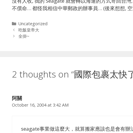
沒有人收, 我的 Seagate 就會轉以海運的方式寄回
不償命… 都怪我相信中華郵政的辦事員… (後來想想, 
Categories
Uncategorized
吃飯皇帝大
全掛~
2 thoughts on “國際包裹太快
阿關
October 16, 2004 at 3:42 AM
seagate事業做這麼大，就算搬家應該也是會有