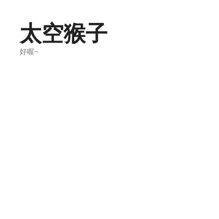
Skip
to
太空猴子
content
好喔~