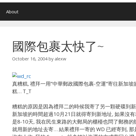
About
國際包裹太快了~
October 16, 2004
by
alexw
真糟糕, 禮拜一用”中華郵政國際包裹-空運”寄往新加坡
糕… T_T
糟糕的原因是因為禮拜二的時候我寄了另一顆硬碟到新加坡S
新加坡的時間超過10月21日就得寄到新地址, 如果沒
是8-10天, 我在民生東路的大郵局的櫃檯也問了郵務的辦
就用新的地址去寄… 結果禮拜一寄的 WD 已經寄到, 那是不是