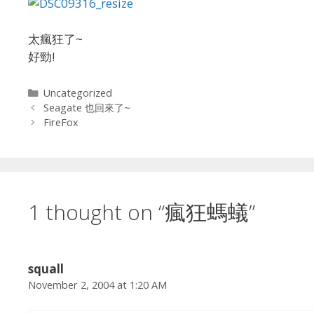
太瘋狂了~
好勁!
Categories
Uncategorized
Seagate 也回來了~
FireFox
1 thought on “瘋狂螞蟻”
squall
November 2, 2004 at 1:20 AM