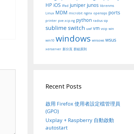
HP
iOS
juniper
junos
IPad
librenms
MDM
ports
Linux
microbit
nginx
opensips
python
printer
pve.xcp-ng
radius
sip
sublime
switch
vm
uwf
voip
win
windows
wsus
win10
winsows
xenserver
新分頁
群組原則
Recent Posts
啟用 Firefox 使用者設定檔管理員
(GPO)
Uxplay + Raspberry 自動啟動
autostart