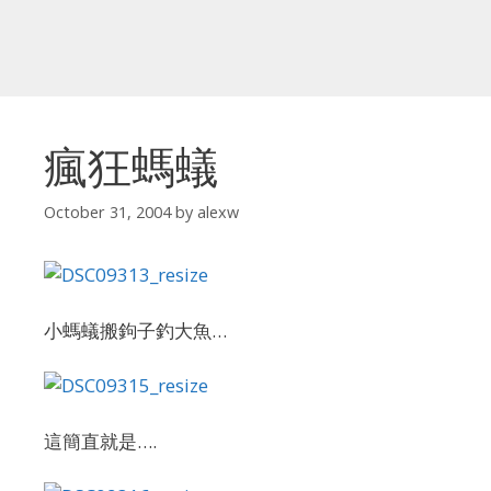
瘋狂螞蟻
October 31, 2004
by
alexw
小螞蟻搬鉤子釣大魚…
這簡直就是….