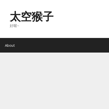
Skip
to
太空猴子
content
好喔~
About