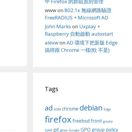
中 Firefox 的群組原則管理
www
on
802.1x 無線網路驗證
FreeRADIUS + Microsoft AD
John Marks
on
Uxplay +
Raspberry 自動啟動 autostart
alexw
on
AD 環境下把新版 Edge
搞得跟 Chrome 一樣(欸 不是)
Tags
debian
ad
chrome
ASM
Edge
firefox
freebsd
front
g-suite
git
GPO
group policy
GAM
gitea
Google