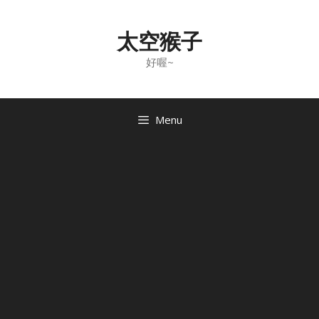
Skip
to
太空猴子
content
好喔~
Menu