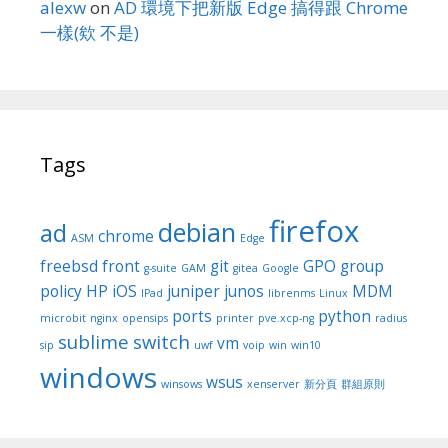
alexw
on
AD 環境下把新版 Edge 搞得跟 Chrome
一樣(欸 不是)
Tags
firefox
debian
ad
chrome
ASM
Edge
freebsd
front
git
GPO
group
g-suite
GAM
gitea
Google
policy
HP
iOS
juniper
junos
MDM
IPad
librenms
Linux
ports
python
microbit
nginx
opensips
printer
pve.xcp-ng
radius
sublime
switch
vm
sip
uwf
voip
win
win10
windows
wsus
winsows
xenserver
新分頁
群組原則