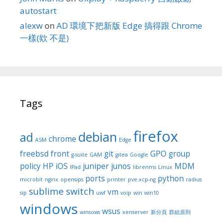
autostart
alexw
on
AD 環境下把新版 Edge 搞得跟 Chrome
一樣(欸 不是)
Tags
firefox
debian
ad
chrome
ASM
Edge
freebsd
front
git
GPO
group
g-suite
GAM
gitea
Google
policy
HP
iOS
juniper
junos
MDM
IPad
librenms
Linux
ports
python
microbit
nginx
opensips
printer
pve.xcp-ng
radius
sublime
switch
vm
sip
uwf
voip
win
win10
windows
wsus
winsows
xenserver
新分頁
群組原則