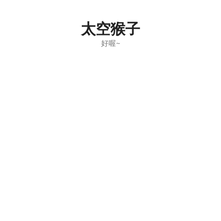
Skip
to
太空猴子
content
好喔~