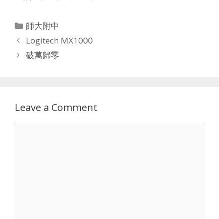
Categories
師大附中
Logitech MX1000
破萬歸零
Leave a Comment
Comment