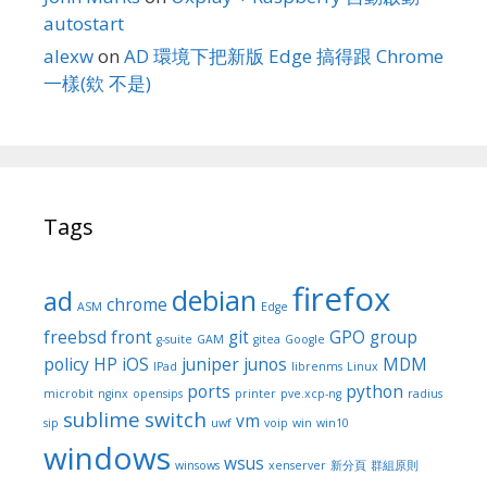
autostart
alexw
on
AD 環境下把新版 Edge 搞得跟 Chrome
一樣(欸 不是)
Tags
firefox
debian
ad
chrome
ASM
Edge
freebsd
front
git
GPO
group
g-suite
GAM
gitea
Google
policy
HP
iOS
juniper
junos
MDM
IPad
librenms
Linux
ports
python
microbit
nginx
opensips
printer
pve.xcp-ng
radius
sublime
switch
vm
sip
uwf
voip
win
win10
windows
wsus
winsows
xenserver
新分頁
群組原則