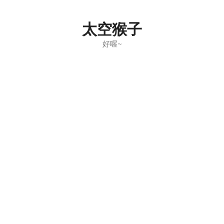
Skip
to
太空猴子
content
好喔~