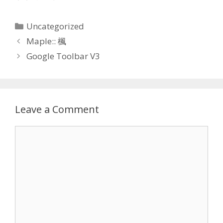
Categories
Uncategorized
Maple:: 楓
Google Toolbar V3
Leave a Comment
Comment