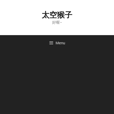
Skip
to
太空猴子
content
好喔~
Menu