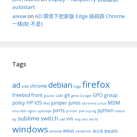
autostart
alexw
on
AD 環境下把新版 Edge 搞得跟 Chrome
一樣(欸 不是)
Tags
firefox
debian
ad
chrome
ASM
Edge
freebsd
front
git
GPO
group
g-suite
GAM
gitea
Google
policy
HP
iOS
juniper
junos
MDM
IPad
librenms
Linux
ports
python
microbit
nginx
opensips
printer
pve.xcp-ng
radius
sublime
switch
vm
sip
uwf
voip
win
win10
windows
wsus
winsows
xenserver
新分頁
群組原則