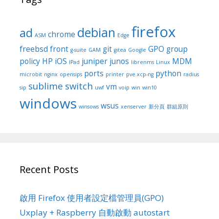
firefox
debian
ad
chrome
ASM
Edge
freebsd
front
git
GPO
group
g-suite
GAM
gitea
Google
policy
HP
iOS
juniper
junos
MDM
IPad
librenms
Linux
ports
python
microbit
nginx
opensips
printer
pve.xcp-ng
radius
sublime
switch
vm
sip
uwf
voip
win
win10
windows
wsus
winsows
xenserver
新分頁
群組原則
Recent Posts
啟用 Firefox 使用者設定檔管理員(GPO)
Uxplay + Raspberry 自動啟動 autostart