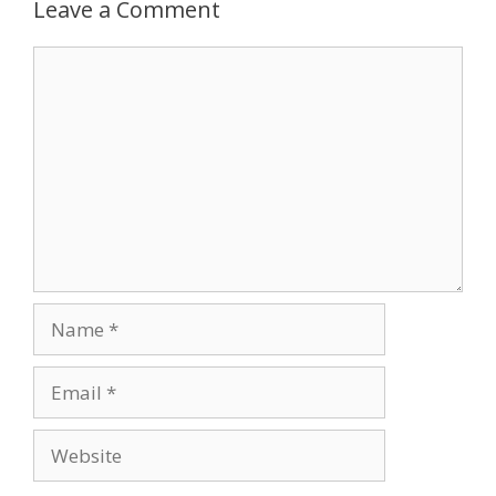
Leave a Comment
Comment
Name
Email
Website