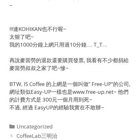
~
!!!連KOHIKAN也不行喔~
太狠了吧~
我的1000分鐘上網只用過10分鐘…. T_T…
再說麥當勞的退款還要購買發票, 我看有不少都捐給
麥當勞叔叔之家了吧~慘~
BTW, IS Coffee 的上網是一個叫做” Free-UP”的公司,
網址類似Easy-UP一樣也是www.free-up.net~ 他們
的計費方式是 300元一個月用到死~
不過, 經過 EasyUP的經驗我實在不敢辦~
Categories
Uncategorized
CoffeeLab三明治