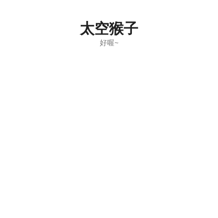
Skip
to
太空猴子
content
好喔~