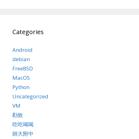
Categories
Android
debian
FreeBSD
MacOS
Python
Uncategorized
VM
勸敗
吃吃喝喝
師大附中