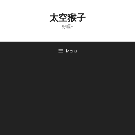
Skip
to
太空猴子
content
好喔~
Menu