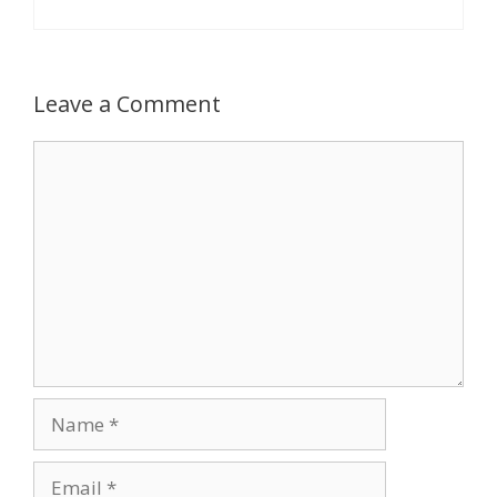
Leave a Comment
Comment
Name
Email