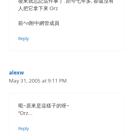
後來就忘記這件事了. 距今七年多, 卻還沒有
人把它拿下來 Orz
前^n附中網管成員
Reply
alexw
May 31, 2005 at 9:11 PM
呃~原來是這樣子的呀~
“Orz…
Reply