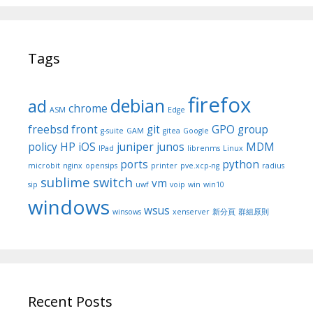
Tags
firefox
debian
ad
chrome
ASM
Edge
freebsd
front
git
GPO
group
g-suite
GAM
gitea
Google
policy
HP
iOS
juniper
junos
MDM
IPad
librenms
Linux
ports
python
microbit
nginx
opensips
printer
pve.xcp-ng
radius
sublime
switch
vm
sip
uwf
voip
win
win10
windows
wsus
winsows
xenserver
新分頁
群組原則
Recent Posts