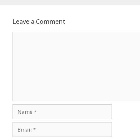
Leave a Comment
Comment
Name
Email