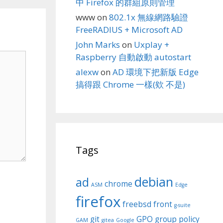
中 Firefox 的群組原則管理
www
on
802.1x 無線網路驗證
FreeRADIUS + Microsoft AD
John Marks
on
Uxplay +
Raspberry 自動啟動 autostart
alexw
on
AD 環境下把新版 Edge
搞得跟 Chrome 一樣(欸 不是)
Tags
debian
ad
chrome
ASM
Edge
firefox
freebsd
front
g-suite
git
GPO
group policy
GAM
gitea
Google