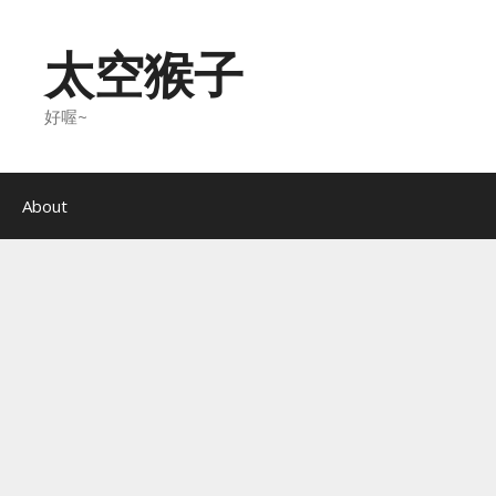
Skip
to
太空猴子
content
好喔~
About