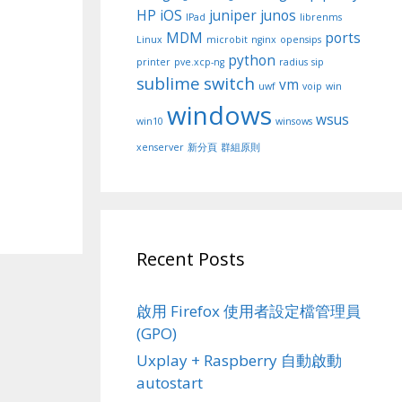
HP
iOS
juniper
junos
IPad
librenms
MDM
ports
Linux
microbit
nginx
opensips
python
printer
pve.xcp-ng
radius
sip
sublime
switch
vm
uwf
voip
win
windows
wsus
win10
winsows
xenserver
新分頁
群組原則
Recent Posts
啟用 Firefox 使用者設定檔管理員
(GPO)
Uxplay + Raspberry 自動啟動
autostart