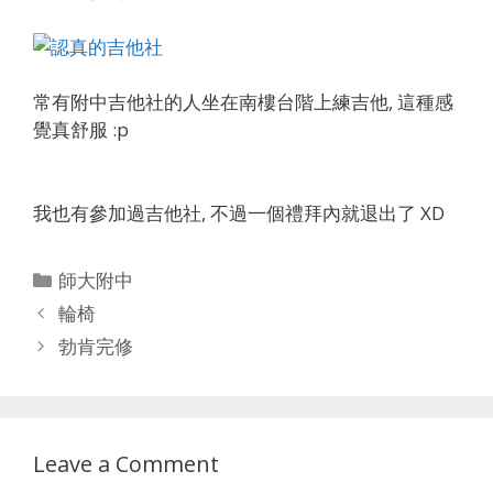
常有附中吉他社的人坐在南樓台階上練吉他, 這種感
覺真舒服 :p
我也有參加過吉他社, 不過一個禮拜內就退出了 XD
Categories
師大附中
輪椅
勃肯完修
Leave a Comment