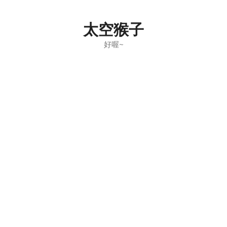
Skip
to
太空猴子
content
好喔~