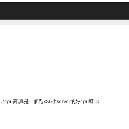
都比cpu高,真是一個跑x86小server的好cpu呀 :p