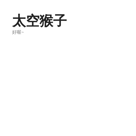
Skip
to
太空猴子
content
好喔~