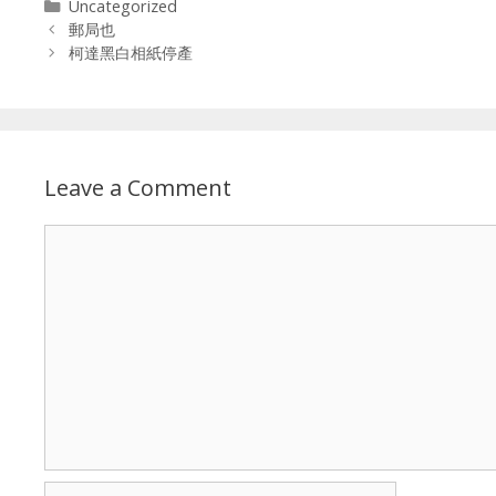
Categories
Uncategorized
郵局也
柯達黑白相紙停產
Leave a Comment
Comment
Name