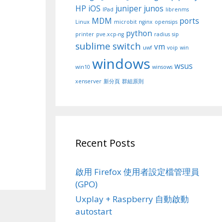
HP
iOS
juniper
junos
IPad
librenms
MDM
ports
Linux
microbit
nginx
opensips
python
printer
pve.xcp-ng
radius
sip
sublime
switch
vm
uwf
voip
win
windows
wsus
win10
winsows
xenserver
新分頁
群組原則
Recent Posts
啟用 Firefox 使用者設定檔管理員
(GPO)
Uxplay + Raspberry 自動啟動
autostart