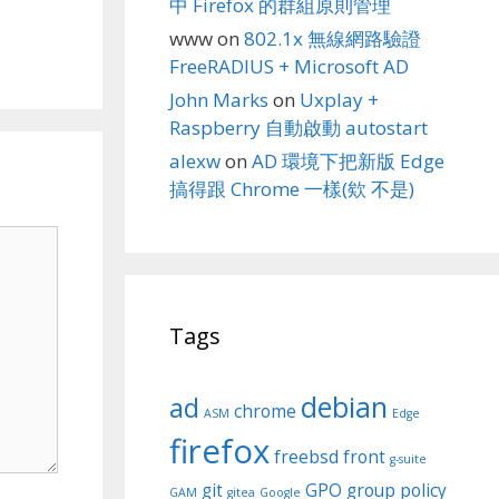
中 Firefox 的群組原則管理
www
on
802.1x 無線網路驗證
FreeRADIUS + Microsoft AD
John Marks
on
Uxplay +
Raspberry 自動啟動 autostart
alexw
on
AD 環境下把新版 Edge
搞得跟 Chrome 一樣(欸 不是)
Tags
debian
ad
chrome
ASM
Edge
firefox
freebsd
front
g-suite
git
GPO
group policy
GAM
gitea
Google