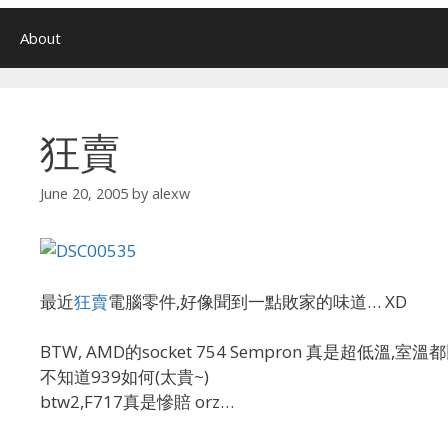
About
狂賣
June 20, 2005
by
alexw
最近
狂賣
電腦零件,好像聞到一點敗家的味道… XD
BTW, AMD的socket 754 Sempron 真是超低溫,室溫
不知道939如何(太貴~)
btw2,F717真是慘賠 orz…