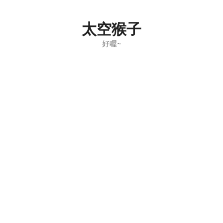
Skip
to
太空猴子
content
好喔~