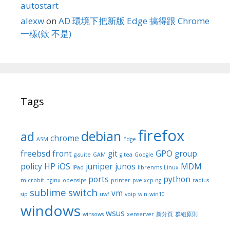
autostart
alexw
on
AD 環境下把新版 Edge 搞得跟 Chrome
一樣(欸 不是)
Tags
firefox
debian
ad
chrome
ASM
Edge
freebsd
front
git
GPO
group
g-suite
GAM
gitea
Google
policy
HP
iOS
juniper
junos
MDM
IPad
librenms
Linux
ports
python
microbit
nginx
opensips
printer
pve.xcp-ng
radius
sublime
switch
vm
sip
uwf
voip
win
win10
windows
wsus
winsows
xenserver
新分頁
群組原則