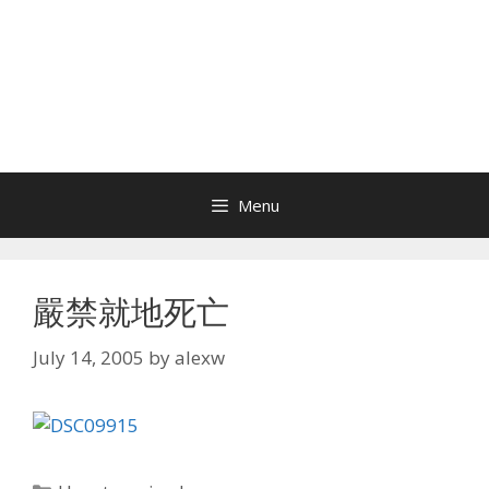
Menu
嚴禁就地死亡
July 14, 2005
by
alexw
Categories