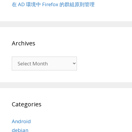
在 AD 環境中 Firefox 的群組原則管理
Archives
Archives
Categories
Android
debian