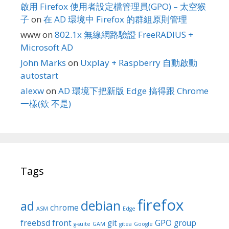
啟用 Firefox 使用者設定檔管理員(GPO) – 太空猴
子
on
在 AD 環境中 Firefox 的群組原則管理
www
on
802.1x 無線網路驗證 FreeRADIUS +
Microsoft AD
John Marks
on
Uxplay + Raspberry 自動啟動
autostart
alexw
on
AD 環境下把新版 Edge 搞得跟 Chrome
一樣(欸 不是)
Tags
firefox
debian
ad
chrome
ASM
Edge
freebsd
front
git
GPO
group
g-suite
GAM
gitea
Google