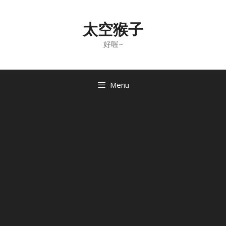
Skip
to
太空猴子
content
好喔~
Menu