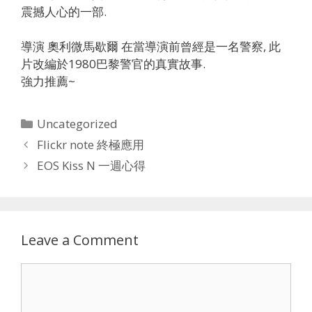
震撼人心的一部.
導演 奧利微馬歇爾 在當導演前曾經是一名警察, 此
片改編於1980巴黎警官的真實故事.
強力推薦~
Categories
Uncategorized
Flickr note 終極應用
EOS Kiss N 一週心得
Leave a Comment
Comment