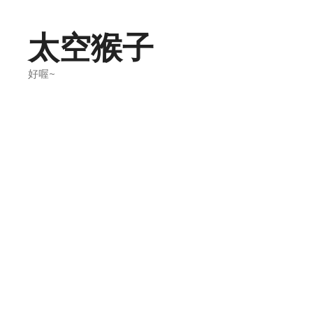
Skip
to
太空猴子
content
好喔~