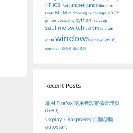
HP
iOS
juniper
junos
IPad
librenms
MDM
ports
Linux
microbit
nginx
opensips
python
printer
pve.xcp-ng
radius
sip
sublime
switch
vm
uwf
voip
win
windows
wsus
win10
winsows
xenserver
新分頁
群組原則
Recent Posts
啟用 Firefox 使用者設定檔管理員
(GPO)
Uxplay + Raspberry 自動啟動
autostart