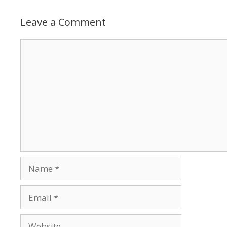
Leave a Comment
Comment
Name
Email
Website