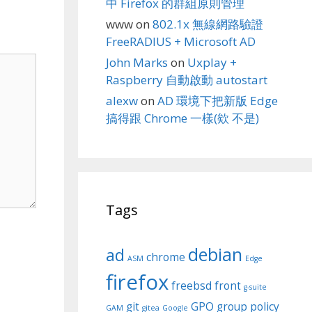
中 Firefox 的群組原則管理
www
on
802.1x 無線網路驗證
FreeRADIUS + Microsoft AD
John Marks
on
Uxplay +
Raspberry 自動啟動 autostart
alexw
on
AD 環境下把新版 Edge
搞得跟 Chrome 一樣(欸 不是)
Tags
debian
ad
chrome
ASM
Edge
firefox
freebsd
front
g-suite
git
GPO
group policy
GAM
gitea
Google