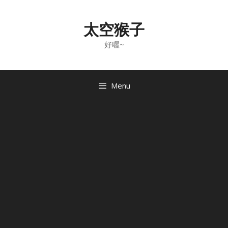
Skip
to
太空猴子
content
好喔~
Menu