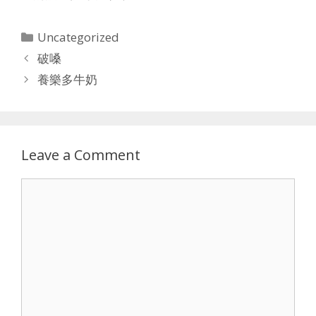
Categories
Uncategorized
破嗓
養樂多牛奶
Leave a Comment
Comment