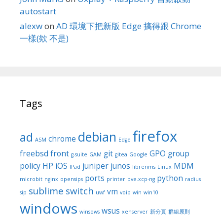
autostart
alexw
on
AD 環境下把新版 Edge 搞得跟 Chrome
一樣(欸 不是)
Tags
firefox
debian
ad
chrome
ASM
Edge
freebsd
front
git
GPO
group
g-suite
GAM
gitea
Google
policy
HP
iOS
juniper
junos
MDM
IPad
librenms
Linux
ports
python
microbit
nginx
opensips
printer
pve.xcp-ng
radius
sublime
switch
vm
sip
uwf
voip
win
win10
windows
wsus
winsows
xenserver
新分頁
群組原則