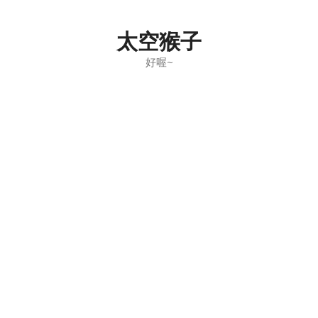
Skip
to
太空猴子
content
好喔~