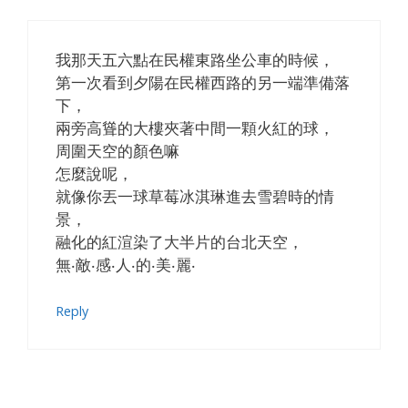
我那天五六點在民權東路坐公車的時候，
第一次看到夕陽在民權西路的另一端準備落
下，
兩旁高聳的大樓夾著中間一顆火紅的球，
周圍天空的顏色嘛
怎麼說呢，
就像你丟一球草莓冰淇琳進去雪碧時的情
景，
融化的紅渲染了大半片的台北天空，
無‧敵‧感‧人‧的‧美‧麗‧
Reply