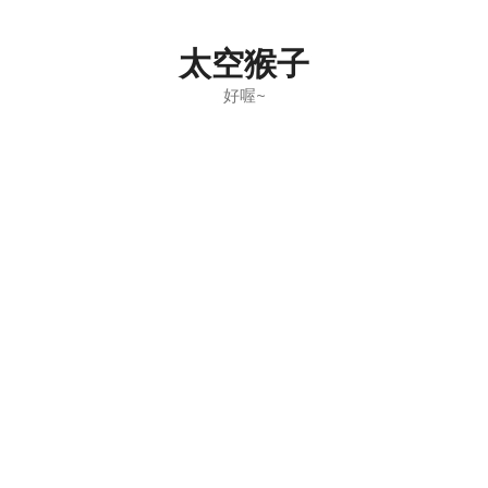
Skip
to
太空猴子
content
好喔~