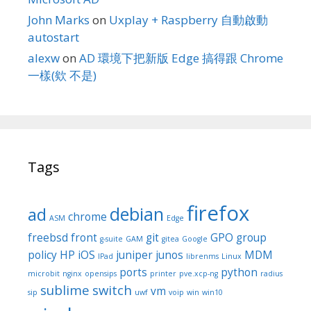
John Marks
on
Uxplay + Raspberry 自動啟動
autostart
alexw
on
AD 環境下把新版 Edge 搞得跟 Chrome
一樣(欸 不是)
Tags
firefox
debian
ad
chrome
ASM
Edge
freebsd
front
git
GPO
group
g-suite
GAM
gitea
Google
policy
HP
iOS
juniper
junos
MDM
IPad
librenms
Linux
ports
python
microbit
nginx
opensips
printer
pve.xcp-ng
radius
sublime
switch
vm
sip
uwf
voip
win
win10