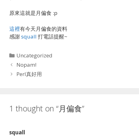
原來這就是月偏食 :p
這裡
有今天月偏食的資料
感謝
squall
打電話提醒~
Categories
Uncategorized
Nopam!
Perl真好用
1 thought on “月偏食”
squall