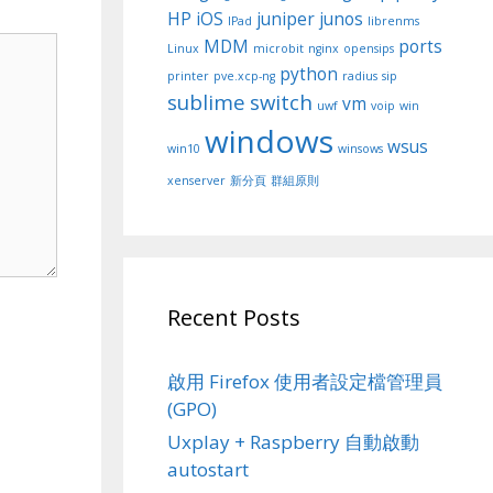
HP
iOS
juniper
junos
IPad
librenms
MDM
ports
Linux
microbit
nginx
opensips
python
printer
pve.xcp-ng
radius
sip
sublime
switch
vm
uwf
voip
win
windows
wsus
win10
winsows
xenserver
新分頁
群組原則
Recent Posts
啟用 Firefox 使用者設定檔管理員
(GPO)
Uxplay + Raspberry 自動啟動
autostart