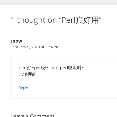
1 thought on “Perl真好用”
snow
February 9, 2010 at 3:54 PM
perl好~perl妙~ perl perl呱呱叫~
比较押韵·
Reply
Leave a Comment