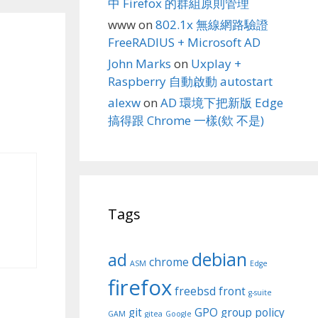
中 Firefox 的群組原則管理
www
on
802.1x 無線網路驗證
FreeRADIUS + Microsoft AD
John Marks
on
Uxplay +
Raspberry 自動啟動 autostart
alexw
on
AD 環境下把新版 Edge
搞得跟 Chrome 一樣(欸 不是)
Tags
debian
ad
chrome
ASM
Edge
firefox
freebsd
front
g-suite
git
GPO
group policy
GAM
gitea
Google