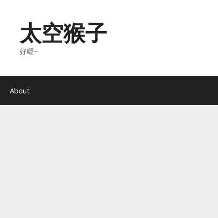
Skip
to
太空猴子
content
好喔~
About