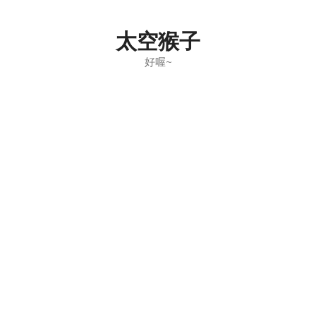
Skip
to
太空猴子
content
好喔~