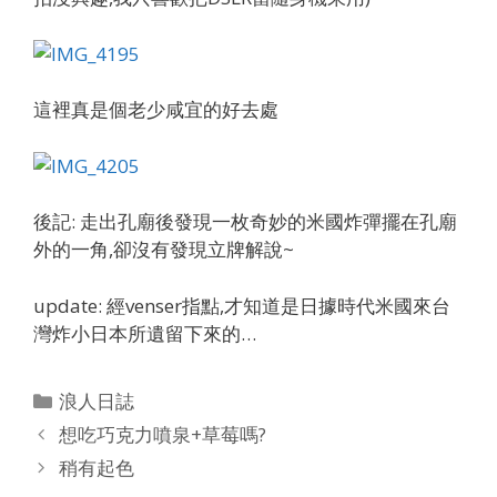
這裡真是個老少咸宜的好去處
後記: 走出孔廟後發現一枚奇妙的米國炸彈擺在孔廟
外的一角,卻沒有發現立牌解說~
update: 經venser指點,才知道是日據時代米國來台
灣炸小日本所遺留下來的…
Categories
浪人日誌
想吃巧克力噴泉+草莓嗎?
稍有起色