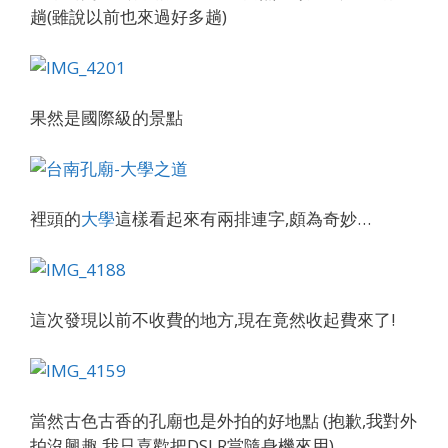
趟(雖說以前也來過好多趟)
果然是國際級的景點
裡頭的
大學
這樣看起來有兩排連字,頗為奇妙…
這次發現以前不收費的地方,現在竟然收起費來了!
當然古色古香的孔廟也是外拍的好地點 (抱歉,我對外
拍沒興趣,我只喜歡把DSLR當隨身機來用)