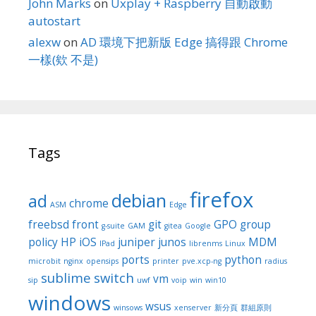
John Marks
on
Uxplay + Raspberry 自動啟動
autostart
alexw
on
AD 環境下把新版 Edge 搞得跟 Chrome
一樣(欸 不是)
Tags
firefox
debian
ad
chrome
ASM
Edge
freebsd
front
git
GPO
group
g-suite
GAM
gitea
Google
policy
HP
iOS
juniper
junos
MDM
IPad
librenms
Linux
ports
python
microbit
nginx
opensips
printer
pve.xcp-ng
radius
sublime
switch
vm
sip
uwf
voip
win
win10
windows
wsus
winsows
xenserver
新分頁
群組原則