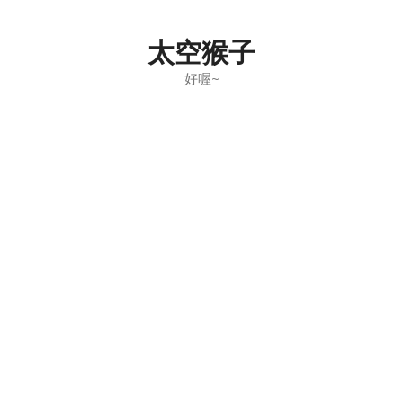
Skip
to
太空猴子
content
好喔~