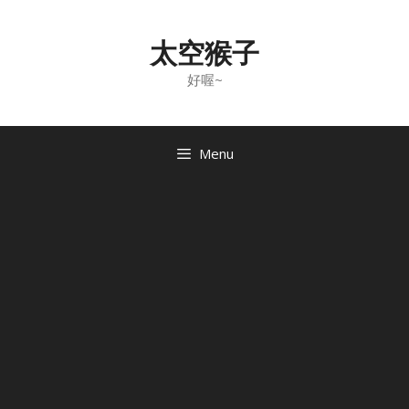
Skip
to
太空猴子
content
好喔~
Menu