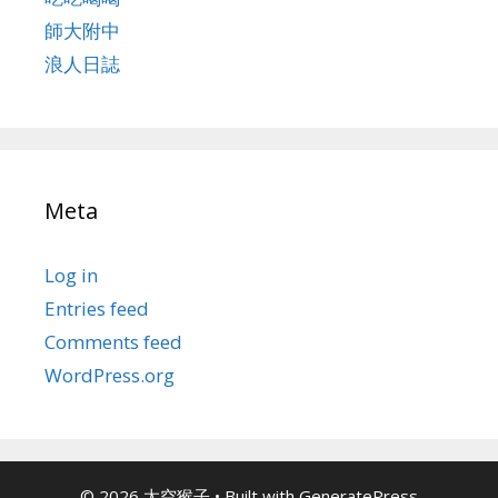
師大附中
浪人日誌
Meta
Log in
Entries feed
Comments feed
WordPress.org
© 2026 太空猴子
• Built with
GeneratePress