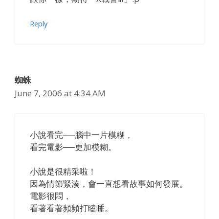
Reply
蜘蛛
June 7, 2006 at 4:34 AM
小說看完──腦中一片模糊，
看完電影──更加模糊。
小說是很精采啦！
因為情節緊湊，會一直想看故事如何發展。
電影很悶，
看著看著頻頻打瞌睡。