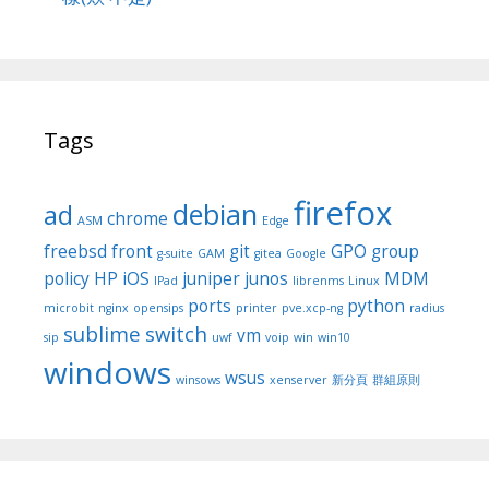
Tags
firefox
debian
ad
chrome
ASM
Edge
freebsd
front
git
GPO
group
g-suite
GAM
gitea
Google
policy
HP
iOS
juniper
junos
MDM
IPad
librenms
Linux
ports
python
microbit
nginx
opensips
printer
pve.xcp-ng
radius
sublime
switch
vm
sip
uwf
voip
win
win10
windows
wsus
winsows
xenserver
新分頁
群組原則