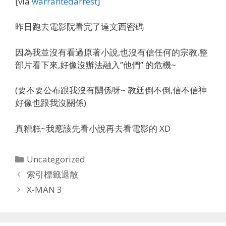
[via
warrantedarrest
]
昨日跑去電影院看完了達文西密碼
因為我並沒有看過原著小說,也沒有信任何的宗教,整
部片看下來,好像沒辦法融入”他們” 的危機~
(要不要公布跟我沒有關係呀~ 教廷倒不倒,信不信神
好像也跟我沒關係)
真糟糕~我應該先看小說再去看電影的 XD
Categories
Uncategorized
索引標籤退散
X-MAN 3