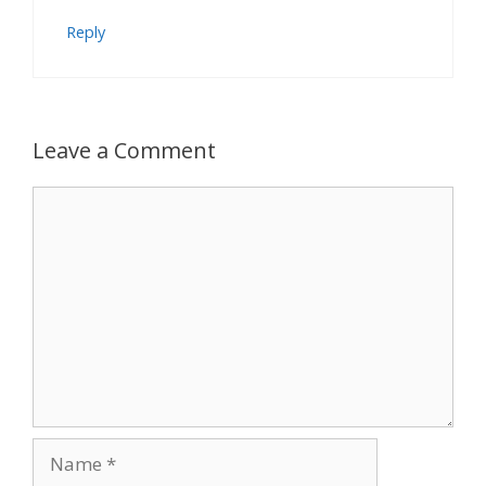
Reply
Leave a Comment
Comment
Name