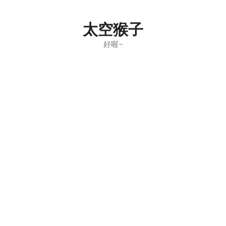
Skip
to
太空猴子
content
好喔~