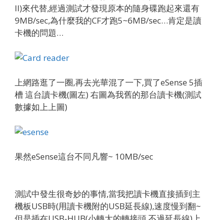
II)來代替,經過測試才發現原本的隨身碟跑起來還有
9MB/sec,為什麼我的CF才跑5~6MB/sec…肯定是讀
卡機的問題…
上網路逛了一圈,再去光華混了一下,買了eSense 5插
槽 這台讀卡機(圖左) 右圖為我舊的那台讀卡機(測試
數據如上上圖)
果然eSense這台不同凡響~ 10MB/sec
測試中發生很奇妙的事情,當我把讀卡機直接插到主
機板USB時(用讀卡機附的USB延長線),速度慢到翻~
但是插在USB-HUB(小轉大的轉接頭,不過延長線)上