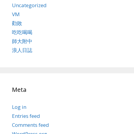
Uncategorized
VM
勸敗
吃吃喝喝
師大附中
浪人日誌
Meta
Log in
Entries feed
Comments feed
WordPress.org