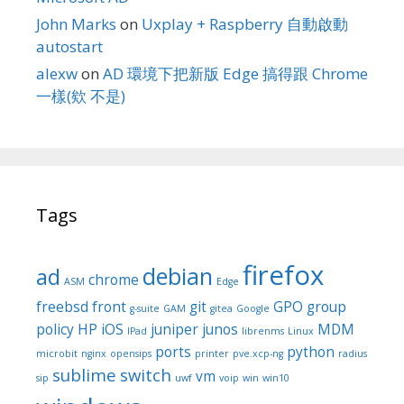
John Marks
on
Uxplay + Raspberry 自動啟動
autostart
alexw
on
AD 環境下把新版 Edge 搞得跟 Chrome
一樣(欸 不是)
Tags
firefox
debian
ad
chrome
ASM
Edge
freebsd
front
git
GPO
group
g-suite
GAM
gitea
Google
policy
HP
iOS
juniper
junos
MDM
IPad
librenms
Linux
ports
python
microbit
nginx
opensips
printer
pve.xcp-ng
radius
sublime
switch
vm
sip
uwf
voip
win
win10