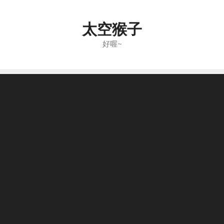
Skip
to
太空猴子
content
好喔~