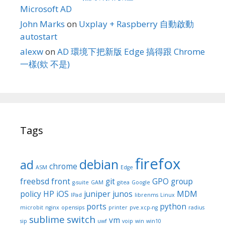
Microsoft AD
John Marks
on
Uxplay + Raspberry 自動啟動
autostart
alexw
on
AD 環境下把新版 Edge 搞得跟 Chrome
一樣(欸 不是)
Tags
firefox
debian
ad
chrome
ASM
Edge
freebsd
front
git
GPO
group
g-suite
GAM
gitea
Google
policy
HP
iOS
juniper
junos
MDM
IPad
librenms
Linux
ports
python
microbit
nginx
opensips
printer
pve.xcp-ng
radius
sublime
switch
vm
sip
uwf
voip
win
win10