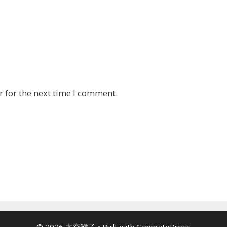
 for the next time I comment.
© 2026 太空猴子
• Built with
GeneratePress