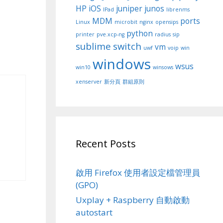
HP
iOS
juniper
junos
IPad
librenms
MDM
ports
Linux
microbit
nginx
opensips
python
printer
pve.xcp-ng
radius
sip
sublime
switch
vm
uwf
voip
win
windows
wsus
win10
winsows
xenserver
新分頁
群組原則
Recent Posts
啟用 Firefox 使用者設定檔管理員
(GPO)
Uxplay + Raspberry 自動啟動
autostart