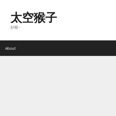
Skip
to
太空猴子
content
好喔~
About