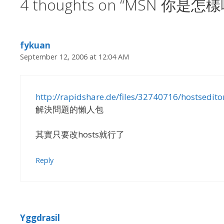
4 thoughts on “MSN 你是怎樣
fykuan
September 12, 2006 at 12:04 AM
http://rapidshare.de/files/32740716/hostseditor
解決問題的懶人包
其實只要改hosts就行了
Reply
Yggdrasil