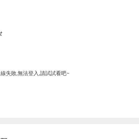
t
)一直連線失敗,無法登入,請試試看吧~