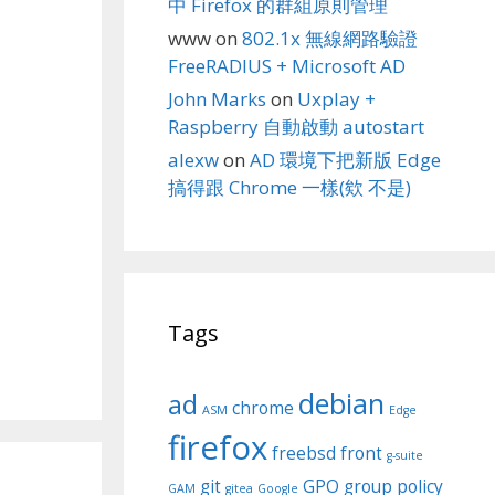
中 Firefox 的群組原則管理
www
on
802.1x 無線網路驗證
FreeRADIUS + Microsoft AD
John Marks
on
Uxplay +
Raspberry 自動啟動 autostart
alexw
on
AD 環境下把新版 Edge
搞得跟 Chrome 一樣(欸 不是)
Tags
debian
ad
chrome
ASM
Edge
firefox
freebsd
front
g-suite
git
GPO
group policy
GAM
gitea
Google