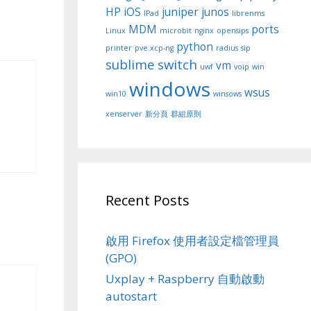
HP
iOS
juniper
junos
IPad
librenms
MDM
ports
Linux
microbit
nginx
opensips
python
printer
pve.xcp-ng
radius
sip
sublime
switch
vm
uwf
voip
win
windows
wsus
win10
winsows
xenserver
新分頁
群組原則
Recent Posts
啟用 Firefox 使用者設定檔管理員
(GPO)
Uxplay + Raspberry 自動啟動
autostart