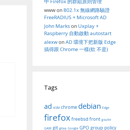
中 Firefox 的群組原則管理
www
on
802.1x 無線網路驗證
FreeRADIUS + Microsoft AD
John Marks
on
Uxplay +
Raspberry 自動啟動 autostart
alexw
on
AD 環境下把新版 Edge
搞得跟 Chrome 一樣(欸 不是)
Tags
debian
ad
chrome
ASM
Edge
firefox
freebsd
front
g-suite
git
GPO
group policy
GAM
gitea
Google