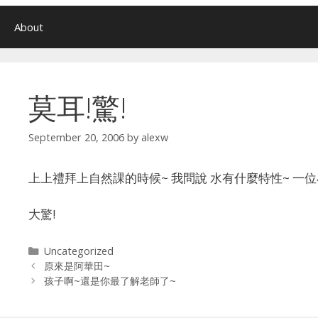
About
莫耳!驚!
September 20, 2006
by
alexw
上上禮拜上自然課的時候~ 我問說 水有什麼特性~ 一位
大驚!
Categories
Uncategorized
原來是阿華田~
孩子啊~還是你最了解老師了~