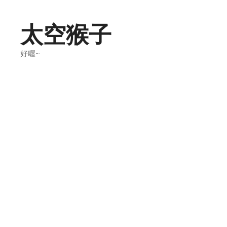
Skip
to
太空猴子
content
好喔~