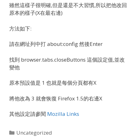
雖然這樣子很明確,但是還是不大習慣,所以把他改回
原本的樣子(X在最右邊)
方法如下:
請在網址列中打 about:config 然後Enter
找到 browser.tabs.closeButtons 這個設定值,並改
變他
原本預設值是 1 也就是每個分頁都有X
將他改為 3 就會恢復 Firefox 1.5的右邊X
其他設定請參閱
Mozilla Links
Categories
Uncategorized