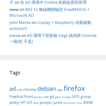
子
on
在 AD 環境中 Firefox 的群組原則管理
www
on
802.1x 無線網路驗證 FreeRADIUS +
Microsoft AD
John Marks
on
Uxplay + Raspberry 自動啟動
autostart
alexw
on
AD 環境下把新版 Edge 搞得跟 Chrome
一樣(欸 不是)
Tags
firefox
debian
ad
chrome
ASM
Edge
freebsd
front
git
GPO
group
g-suite
GAM
gitea
Google
policy
HP
iOS
juniper
junos
MDM
IPad
librenms
Linux