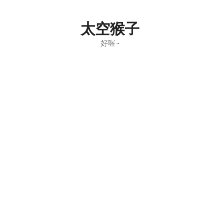
Skip
to
太空猴子
content
好喔~