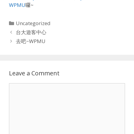
WPMU
囉~
Categories
Uncategorized
台大遊客中心
去吧~WPMU
Leave a Comment
Comment