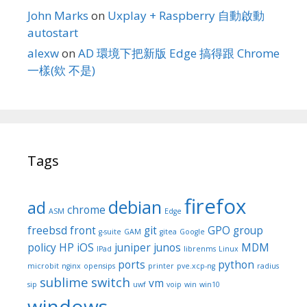
John Marks
on
Uxplay + Raspberry 自動啟動
autostart
alexw
on
AD 環境下把新版 Edge 搞得跟 Chrome
一樣(欸 不是)
Tags
firefox
debian
ad
chrome
ASM
Edge
freebsd
front
git
GPO
group
g-suite
GAM
gitea
Google
policy
HP
iOS
juniper
junos
MDM
IPad
librenms
Linux
ports
python
microbit
nginx
opensips
printer
pve.xcp-ng
radius
sublime
switch
vm
sip
uwf
voip
win
win10
windows