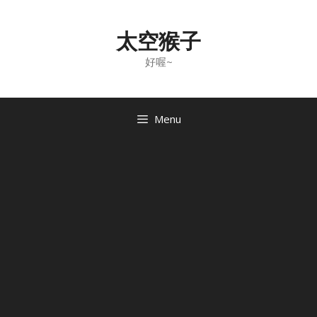
Skip
to
太空猴子
content
好喔~
Menu