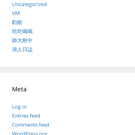
Uncategorized
VM
勸敗
吃吃喝喝
師大附中
浪人日誌
Meta
Log in
Entries feed
Comments feed
WordPress.org