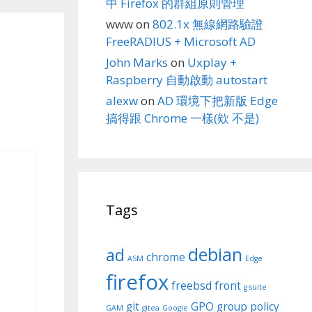
中 Firefox 的群組原則管理
www
on
802.1x 無線網路驗證
FreeRADIUS + Microsoft AD
John Marks
on
Uxplay +
Raspberry 自動啟動 autostart
alexw
on
AD 環境下把新版 Edge
搞得跟 Chrome 一樣(欸 不是)
Tags
debian
ad
chrome
ASM
Edge
firefox
freebsd
front
g-suite
git
GPO
group policy
GAM
gitea
Google