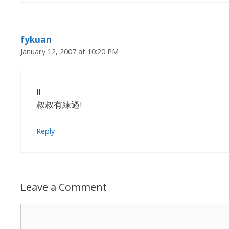
fykuan
January 12, 2007 at 10:20 PM
!!
叔叔有練過!
Reply
Leave a Comment
Comment