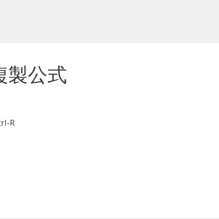
ts 複製公式
l-R