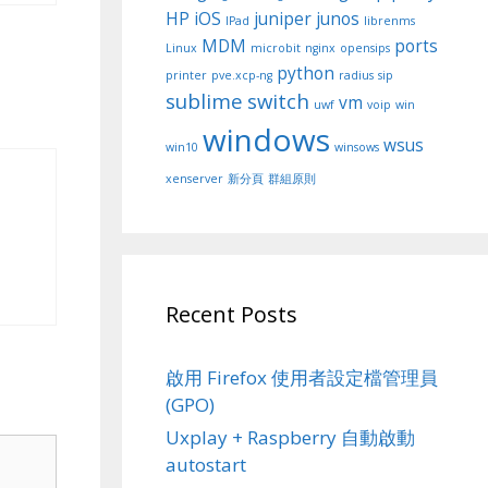
HP
iOS
juniper
junos
IPad
librenms
MDM
ports
Linux
microbit
nginx
opensips
python
printer
pve.xcp-ng
radius
sip
sublime
switch
vm
uwf
voip
win
windows
wsus
win10
winsows
xenserver
新分頁
群組原則
Recent Posts
啟用 Firefox 使用者設定檔管理員
(GPO)
Uxplay + Raspberry 自動啟動
autostart