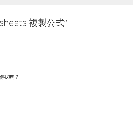
eadsheets 複製公式”
得我嗎？