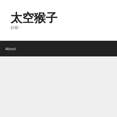
Skip
to
太空猴子
content
好喔~
About