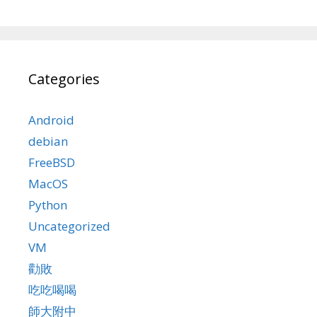
Categories
Android
debian
FreeBSD
MacOS
Python
Uncategorized
VM
勸敗
吃吃喝喝
師大附中