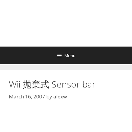
Menu
Wii 拋棄式 Sensor bar
March 16, 2007
by
alexw