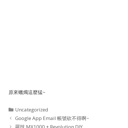
原來蠟燭這麼猛~
Categories
Uncategorized
Google App Email 帳號砍不得啊~
羅技 MX1000 + Revolution DIY