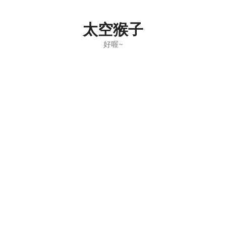
Skip
to
太空猴子
content
好喔~