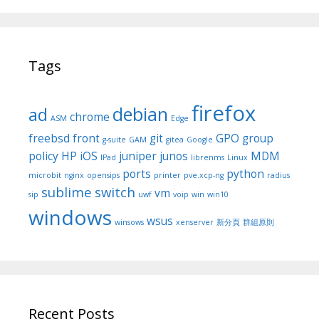
Tags
firefox
debian
ad
chrome
ASM
Edge
freebsd
front
git
GPO
group
g-suite
GAM
gitea
Google
policy
HP
iOS
juniper
junos
MDM
IPad
librenms
Linux
ports
python
microbit
nginx
opensips
printer
pve.xcp-ng
radius
sublime
switch
vm
sip
uwf
voip
win
win10
windows
wsus
winsows
xenserver
新分頁
群組原則
Recent Posts