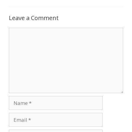
Leave a Comment
Comment
Name
Email