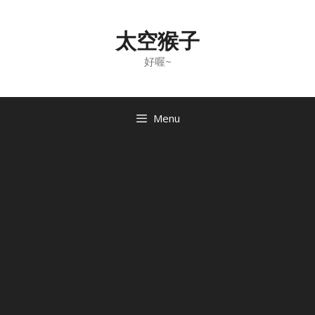
Skip
to
太空猴子
content
好喔~
Menu