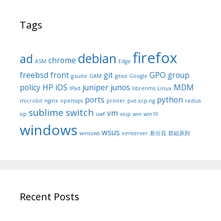
Tags
firefox
debian
ad
chrome
ASM
Edge
freebsd
front
git
GPO
group
g-suite
GAM
gitea
Google
policy
HP
iOS
juniper
junos
MDM
IPad
librenms
Linux
ports
python
microbit
nginx
opensips
printer
pve.xcp-ng
radius
sublime
switch
vm
sip
uwf
voip
win
win10
windows
wsus
winsows
xenserver
新分頁
群組原則
Recent Posts