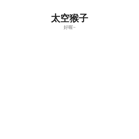
Skip
to
太空猴子
content
好喔~