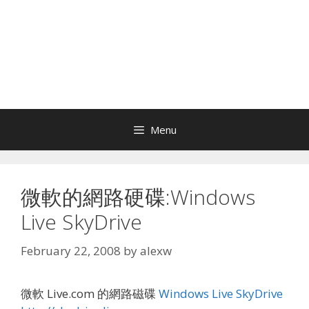
Menu
微軟的網路硬碟:Windows
Live SkyDrive
February 22, 2008
by
alexw
微軟 Live.com 的網路磁碟
Windows Live SkyDrive