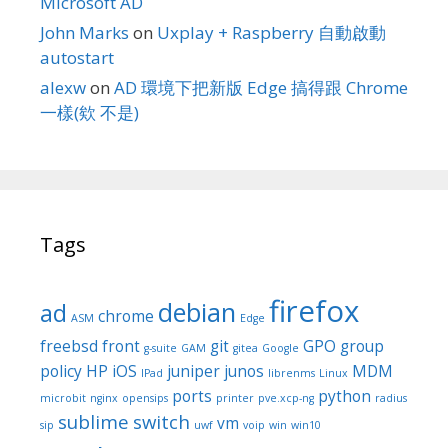
Microsoft AD
John Marks
on
Uxplay + Raspberry 自動啟動
autostart
alexw
on
AD 環境下把新版 Edge 搞得跟 Chrome
一樣(欸 不是)
Tags
firefox
debian
ad
chrome
ASM
Edge
freebsd
front
git
GPO
group
g-suite
GAM
gitea
Google
policy
HP
iOS
juniper
junos
MDM
IPad
librenms
Linux
ports
python
microbit
nginx
opensips
printer
pve.xcp-ng
radius
sublime
switch
vm
sip
uwf
voip
win
win10