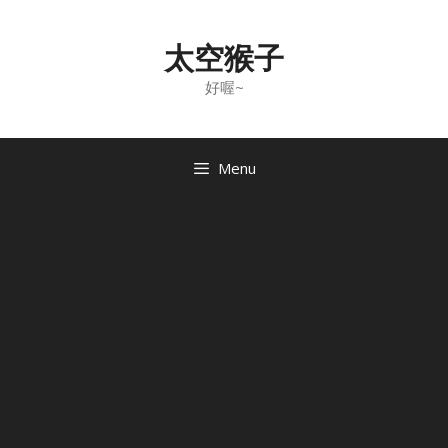
Skip
to
太空猴子
content
好喔~
Menu