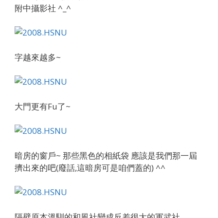
附中攝影社 ^_^
字越來越多~
大門更有Fu了~
暗房的窗戶~ 那些黑色的相紙袋 應該是我們那一屆
擠出來的吧(廢話,這暗房可是咱們蓋的) ^^
隔壁原本溫馴的和風社變成反差很大的軍武社