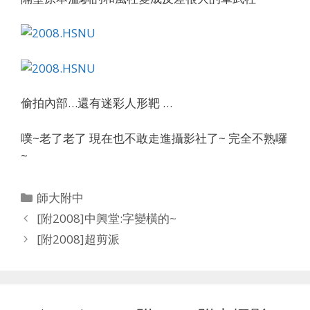
偷拍內部…還有迷彩人形靶 …
噗~老了老了 現在也不敢走進攝影社了~ 完全不熟囉
~
Categories
師大附中
[附2008]中興堂:字變橫的~
[附2008]超剪派