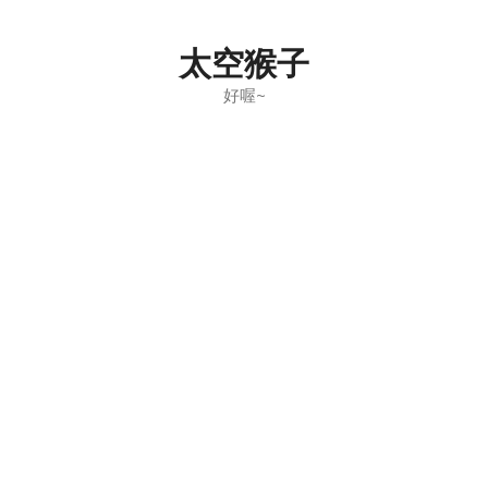
Skip
to
太空猴子
content
好喔~