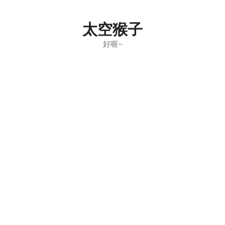
Skip
to
太空猴子
content
好喔~