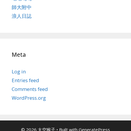
師大附中
浪人日誌
Meta
Log in
Entries feed
Comments feed
WordPress.org
© 2026 太空猴子
• Built with
GeneratePress