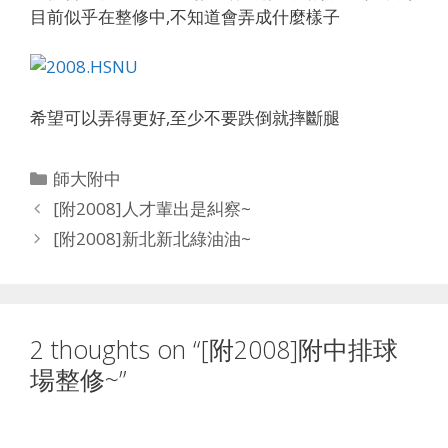
目前似乎在整修中,不知道會弄成什麼樣子
希望可以弄得更好,至少不要跌倒就摔斷腿
Categories
師大附中
[附2008]人才輩出是糾察~
[附2008]新北新北綠油油~
2 thoughts on “[附2008]附中排球
場整修~”