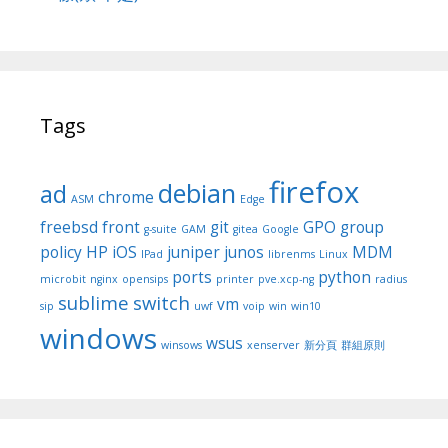
Tags
firefox
debian
ad
chrome
ASM
Edge
freebsd
front
git
GPO
group
g-suite
GAM
gitea
Google
policy
HP
iOS
juniper
junos
MDM
IPad
librenms
Linux
ports
python
microbit
nginx
opensips
printer
pve.xcp-ng
radius
sublime
switch
vm
sip
uwf
voip
win
win10
windows
wsus
winsows
xenserver
新分頁
群組原則