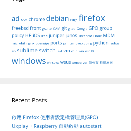
firefox
debian
ad
chrome
ASM
Edge
freebsd
front
git
GPO
group
g-suite
GAM
gitea
Google
policy
HP
iOS
juniper
junos
MDM
IPad
librenms
Linux
ports
python
microbit
nginx
opensips
printer
pve.xcp-ng
radius
sublime
switch
vm
sip
uwf
voip
win
win10
windows
wsus
winsows
xenserver
新分頁
群組原則
Recent Posts
啟用 Firefox 使用者設定檔管理員(GPO)
Uxplay + Raspberry 自動啟動 autostart