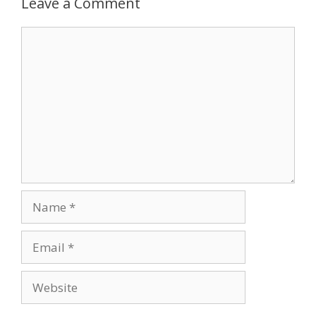
Leave a Comment
Comment
Name
Email
Website