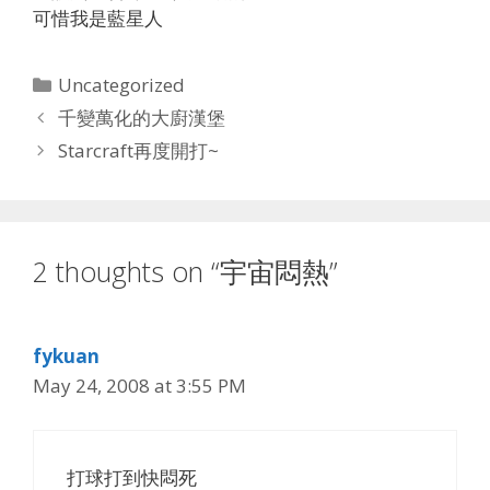
可惜我是藍星人
Categories
Uncategorized
千變萬化的大廚漢堡
Starcraft再度開打~
2 thoughts on “宇宙悶熱”
fykuan
May 24, 2008 at 3:55 PM
打球打到快悶死