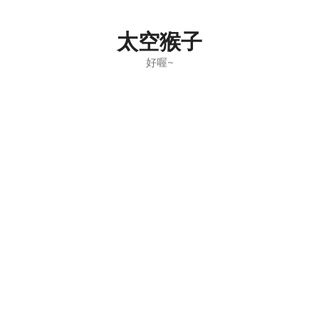
Skip
to
太空猴子
content
好喔~