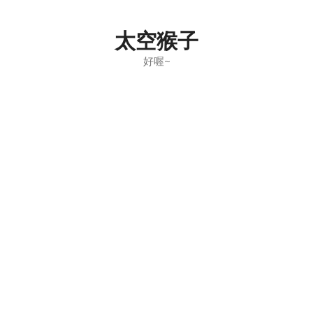
Skip
to
太空猴子
content
好喔~