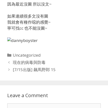
因為最近沒圖 所以沒文~
如果連續很多文沒有圖
我就會有種作噁的感覺~
寧可找cc 也不能沒圖~
Categories
Uncategorized
現在的病毒與防毒
[7/15出版] 飆馬野郎 15
Leave a Comment
Comment