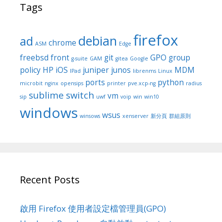
Tags
firefox
debian
ad
chrome
ASM
Edge
freebsd
front
git
GPO
group
g-suite
GAM
gitea
Google
policy
HP
iOS
juniper
junos
MDM
IPad
librenms
Linux
ports
python
microbit
nginx
opensips
printer
pve.xcp-ng
radius
sublime
switch
vm
sip
uwf
voip
win
win10
windows
wsus
winsows
xenserver
新分頁
群組原則
Recent Posts
啟用 Firefox 使用者設定檔管理員(GPO)