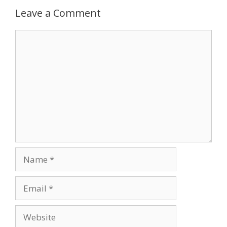
Leave a Comment
Comment
Name
Email
Website