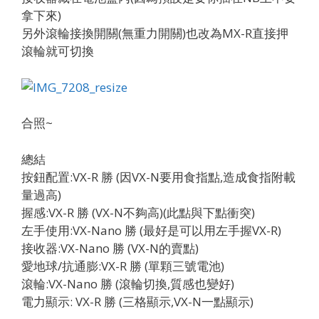
拿下來)
另外滾輪接換開關(無重力開關)也改為MX-R直接押
滾輪就可切換
合照~
總結
按鈕配置:VX-R 勝 (因VX-N要用食指點,造成食指附載
量過高)
握感:VX-R 勝 (VX-N不夠高)(此點與下點衝突)
左手使用:VX-Nano 勝 (最好是可以用左手握VX-R)
接收器:VX-Nano 勝 (VX-N的賣點)
愛地球/抗通膨:VX-R 勝 (單顆三號電池)
滾輪:VX-Nano 勝 (滾輪切換,質感也變好)
電力顯示: VX-R 勝 (三格顯示,VX-N一點顯示)