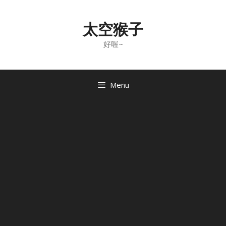
Skip
to
太空猴子
content
好喔~
Menu