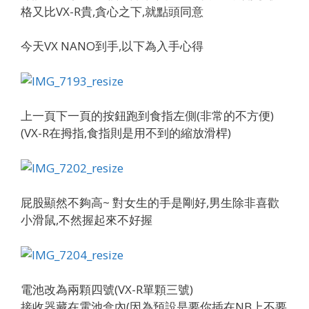
格又比VX-R貴,貪心之下,就點頭同意
今天VX NANO到手,以下為入手心得
上一頁下一頁的按鈕跑到食指左側(非常的不方便)
(VX-R在拇指,食指則是用不到的縮放滑桿)
屁股顯然不夠高~ 對女生的手是剛好,男生除非喜歡
小滑鼠,不然握起來不好握
電池改為兩顆四號(VX-R單顆三號)
接收器藏在電池盒內(因為預設是要你插在NB上不要