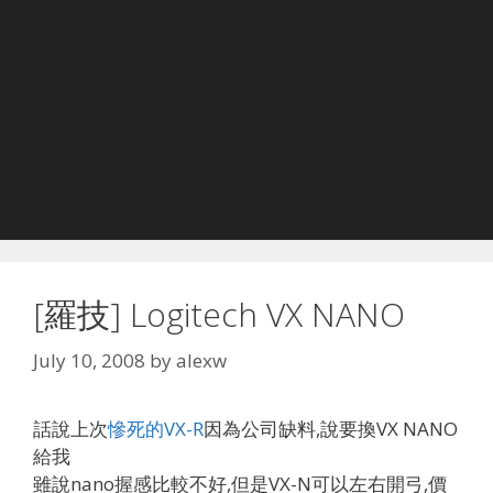
[羅技] Logitech VX NANO
July 10, 2008
by
alexw
話說上次
慘死的VX-R
因為公司缺料,說要換VX NANO
給我
雖說nano握感比較不好,但是VX-N可以左右開弓,價