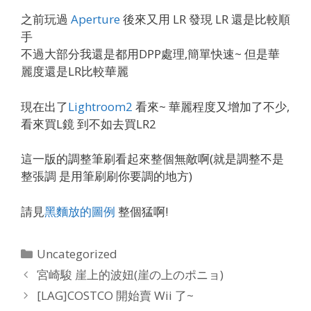
之前玩過
Aperture
後來又用 LR 發現 LR 還是比較順
手
不過大部分我還是都用DPP處理,簡單快速~ 但是華
麗度還是LR比較華麗
現在出了
Lightroom2
看來~ 華麗程度又增加了不少,
看來買L鏡 到不如去買LR2
這一版的調整筆刷看起來整個無敵啊(就是調整不是
整張調 是用筆刷刷你要調的地方)
請見
黑麵放的圖例
整個猛啊!
Categories
Uncategorized
宮崎駿 崖上的波妞(崖の上のポニョ)
[LAG]COSTCO 開始賣 Wii 了~