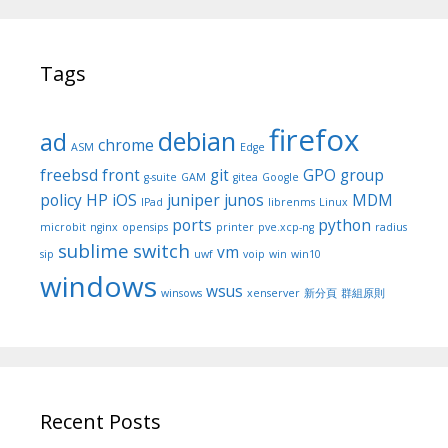
Tags
firefox
debian
ad
chrome
ASM
Edge
freebsd
front
git
GPO
group
g-suite
GAM
gitea
Google
policy
HP
iOS
juniper
junos
MDM
IPad
librenms
Linux
ports
python
microbit
nginx
opensips
printer
pve.xcp-ng
radius
sublime
switch
vm
sip
uwf
voip
win
win10
windows
wsus
winsows
xenserver
新分頁
群組原則
Recent Posts