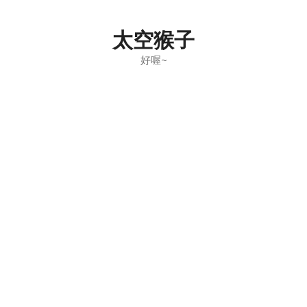
Skip
to
太空猴子
content
好喔~