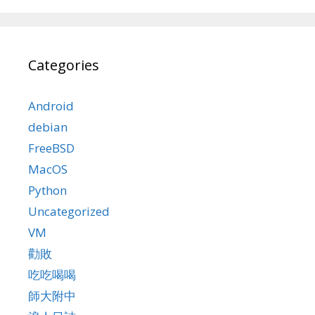
Categories
Android
debian
FreeBSD
MacOS
Python
Uncategorized
VM
勸敗
吃吃喝喝
師大附中