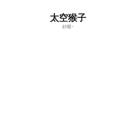
Skip
to
太空猴子
content
好喔~