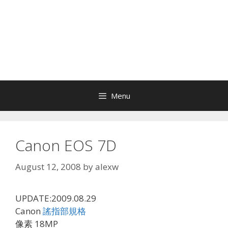
Menu
Canon EOS 7D
August 12, 2008
by
alexw
UPDATE:2009.08.29
Canon
謠指部規格
像素 18MP