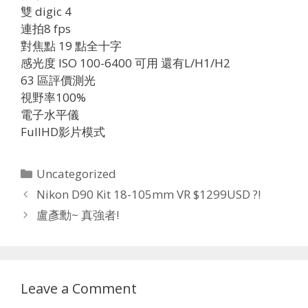
雙 digic 4
連拍8 fps
對焦點 19 點全十字
感光度 ISO 100-6400 可用 還有L/H1/H2
63 區評價測光
視野率100%
電子水平儀
FullHD影片模式
Categories
Uncategorized
Nikon D90 Kit 18-105mm VR $1299USD ?!
盧彥勳~ 真強者!
Leave a Comment