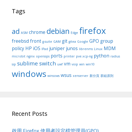
Tags
firefox
debian
ad
chrome
ASM
Edge
freebsd
front
git
GPO
group
g-suite
GAM
gitea
Google
policy
HP
iOS
juniper
junos
MDM
IPad
librenms
Linux
ports
python
microbit
nginx
opensips
printer
pve.xcp-ng
radius
sublime
switch
vm
sip
uwf
voip
win
win10
windows
wsus
winsows
xenserver
新分頁
群組原則
Recent Posts
啟用 Firefox 使用者設定檔管理員(GPO)