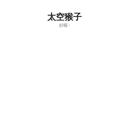
Skip
to
太空猴子
content
好喔~