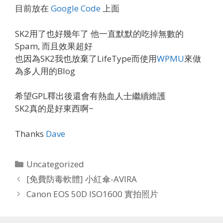
目前放在
Google Code
上面
SK2用了也好幾年了 他一直默默的吃掉無數的
Spam, 而且效果超好
也因為SK2我也放棄了LifeType而使用
WPMU
來做
為多人用的Blog
希望GPL釋出後還會有熱血人士繼續維護
SK2真的是好東西啊~
Thanks
Dave
Categories
Uncategorized
[免費防毒軟體] 小紅傘-AVIRA
Canon EOS 50D ISO1600 實拍照片