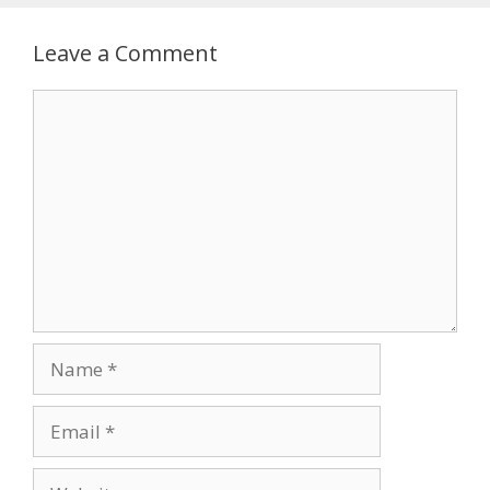
Leave a Comment
Comment
Name
Email
Website