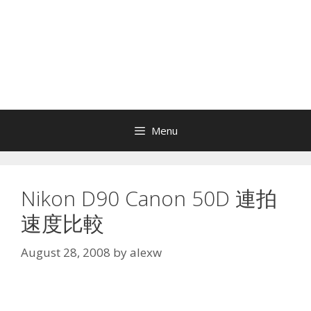
Menu
Nikon D90 Canon 50D 連拍
速度比較
August 28, 2008
by
alexw