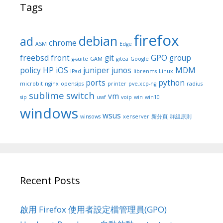
Tags
firefox
debian
ad
chrome
ASM
Edge
freebsd
front
git
GPO
group
g-suite
GAM
gitea
Google
policy
HP
iOS
juniper
junos
MDM
IPad
librenms
Linux
ports
python
microbit
nginx
opensips
printer
pve.xcp-ng
radius
sublime
switch
vm
sip
uwf
voip
win
win10
windows
wsus
winsows
xenserver
新分頁
群組原則
Recent Posts
啟用 Firefox 使用者設定檔管理員(GPO)