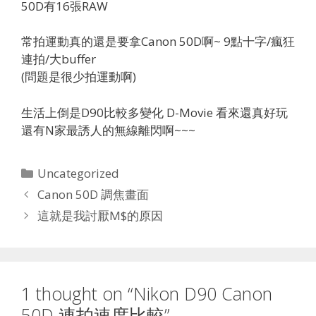
50D有16張RAW
常拍運動真的還是要拿Canon 50D啊~ 9點十字/瘋狂
連拍/大buffer
(問題是很少拍運動啊)
生活上倒是D90比較多變化 D-Movie 看來還真好玩
還有N家最誘人的無線離閃啊~~~
Categories
Uncategorized
Canon 50D 調焦畫面
這就是我討厭M$的原因
1 thought on “Nikon D90 Canon
50D 連拍速度比較”