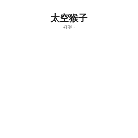
Skip
to
太空猴子
content
好喔~