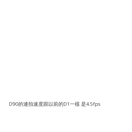
D90的連拍速度跟以前的D1一樣 是4.5fps